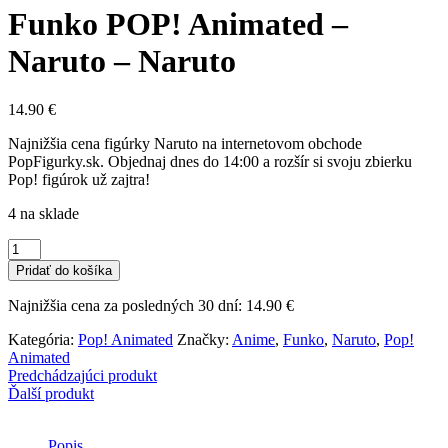
Funko POP! Animated –
Naruto – Naruto
14.90
€
Najnižšia cena figúrky Naruto na internetovom obchode
PopFigurky.sk. Objednaj dnes do 14:00 a rozšír si svoju zbierku
Pop! figúrok už zajtra!
4 na sklade
množstvo
Funko
Pridať do košíka
POP!
Animated
Najnižšia cena za posledných 30 dní:
14.90
€
-
Naruto
Kategória:
Pop! Animated
Značky:
Anime
,
Funko
,
Naruto
,
Pop!
-
Animated
Naruto
Predchádzajúci produkt
Ďalší produkt
Popis