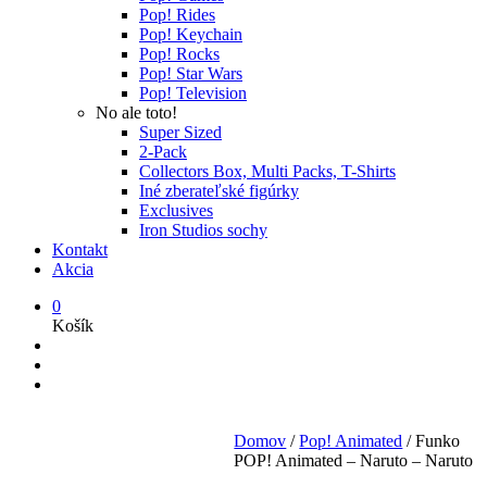
Pop! Rides
Pop! Keychain
Pop! Rocks
Pop! Star Wars
Pop! Television
No ale toto!
Super Sized
2-Pack
Collectors Box, Multi Packs, T-Shirts
Iné zberateľské figúrky
Exclusives
Iron Studios sochy
Kontakt
Akcia
0
Košík
Domov
/
Pop! Animated
/
Funko
POP! Animated – Naruto – Naruto