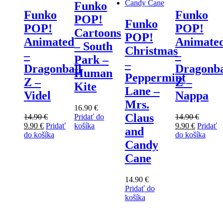
Funko
Funko
Funko
POP!
Funko
POP!
POP!
Cartoons
POP!
Animated
Animate
– South
Christmas
–
–
Park –
–
Dragonball
Dragonba
Human
Peppermint
Z –
Z –
Kite
Lane –
Videl
Nappa
Mrs.
16.90
€
Claus
14.90
€
Pridať do
14.90
€
Pôvodná
Aktuálna
Pôvodná
Aktuáln
9.90
€
Pridať
košíka
9.90
€
Pridať
and
cena
cena
cena
cena
do košíka
do košíka
Candy
bola:
je:
bola:
je:
14.90 €.
9.90 €.
14.90 €.
9.90 €.
Cane
14.90
€
Pridať do
košíka