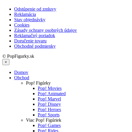
Odstúpenie od zmluvy
Reklamácia
Stav objednávky
Cookies
Zásady ochrany osobných údajov
Reklamačný poriadok
Doručenie tovaru
Obchodné podmienky
© PopFigurky.sk
×
Domov
Obchod
Pop! Figúrky
Pop! Movies
Pop! Animated
Pop! Marvel
Pop! Disney
Pop! Heroes
Pop! Sports
Viac Pop! Figúriek
Pop! Games
Pop! Rides