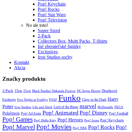
Pop! Keychain
Pop! Rocks
Pop! Star Wars
Pop! Television
No ale toto!
Super Sized
2-Pack
Collectors Box, Multi Packs, T-Shirts
Iné zberateľské figúrky
Exclusives
Iron Studios sochy
Kontakt
Akcia
Značky produktu
2-Pack
15cm
Deadpool
25cm
Black Panther Wakanda Forever
DC Super Heroes
Funko
Harry
Exclusive
Glow in the Dark
Five Nights at Freddys
FNAF
marvel
Potter
Iron Studios
Lilo and Stitch
Lord of the Rings
McDonalds
NECA
Pop! Animated
Pop! Disney
Pokémon
Pop! Ad Icons
Pop! Football
Pop! Games
Pop! Heroes
Pop! Keychain
Pop! Hello Kitty
Pop! Icons
Pop! Movies
Pop! Marvel
Pop! Rocks
Pop!
Pop! NBA