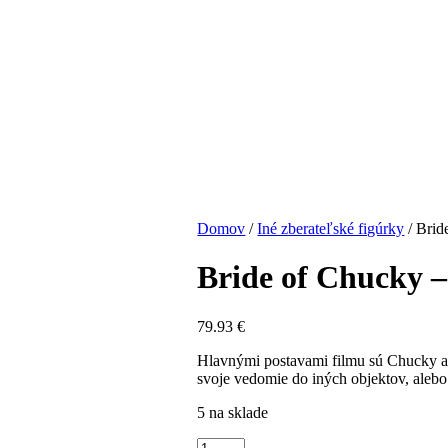
Domov
/
Iné zberateľské figúrky
/
Brid
Bride of Chucky 
79.93
€
Hlavnými postavami filmu sú Chucky a T
svoje vedomie do iných objektov, alebo 
5 na sklade
množstvo