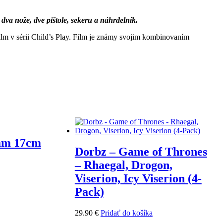
a nože, dve pištole, sekeru a náhrdelník.
 film v sérii Child’s Play. Film je známy svojim kombinovaním
Sam 17cm
Dorbz – Game of Thrones
– Rhaegal, Drogon,
Viserion, Icy Viserion (4-
Pack)
29.90
€
Pridať do košíka