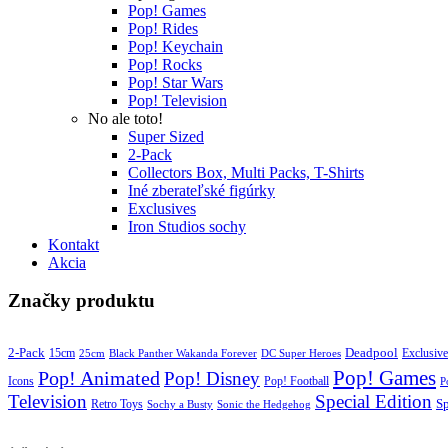
Pop! Games
Pop! Rides
Pop! Keychain
Pop! Rocks
Pop! Star Wars
Pop! Television
No ale toto!
Super Sized
2-Pack
Collectors Box, Multi Packs, T-Shirts
Iné zberateľské figúrky
Exclusives
Iron Studios sochy
Kontakt
Akcia
Značky produktu
2-Pack
15cm
Deadpool
Exclusive
25cm
Black Panther Wakanda Forever
DC Super Heroes
Pop! Games
Pop! Animated
Pop! Disney
Icons
Pop! Football
P
Television
Special Edition
S
Retro Toys
Sochy a Busty
Sonic the Hedgehog