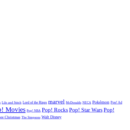
marvel
Pokémon
Pop! Ad
s
Lilo and Stitch
Lord of the Rings
McDonalds
NECA
p! Movies
Pop! Rocks
Pop! Star Wars
Pop!
Pop! NBA
Walt Disney
re Christmas
The Simpsons