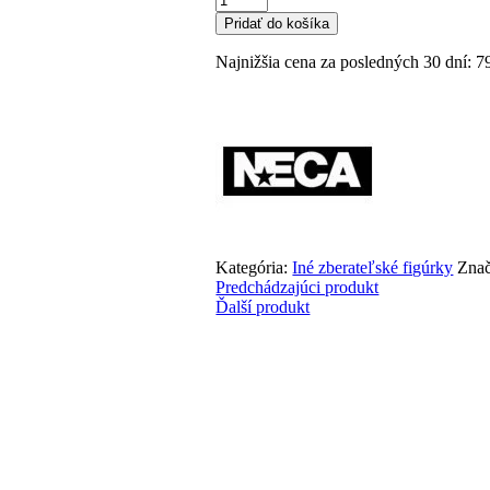
Bride
Pridať do košíka
of
Chucky
Najnižšia cena za posledných 30 dní:
7
-
Chucky
and
Tiffany
14cm
Kategória:
Iné zberateľské figúrky
Zna
Predchádzajúci produkt
Ďalší produkt