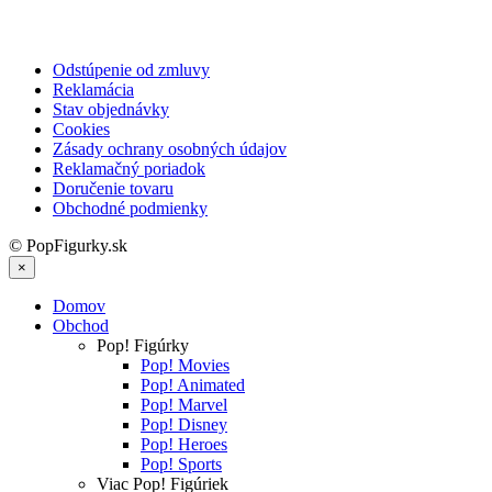
Odstúpenie od zmluvy
Reklamácia
Stav objednávky
Cookies
Zásady ochrany osobných údajov
Reklamačný poriadok
Doručenie tovaru
Obchodné podmienky
© PopFigurky.sk
×
Domov
Obchod
Pop! Figúrky
Pop! Movies
Pop! Animated
Pop! Marvel
Pop! Disney
Pop! Heroes
Pop! Sports
Viac Pop! Figúriek