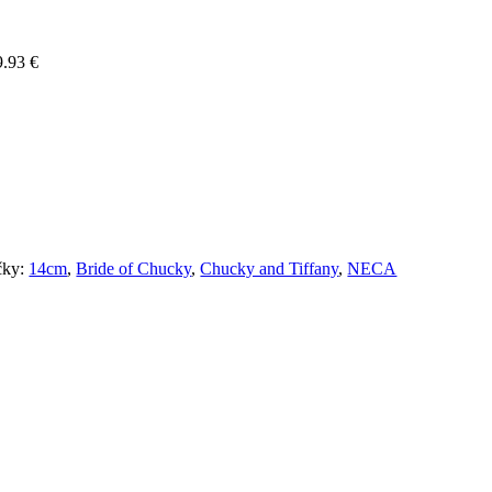
9.93
€
čky:
14cm
,
Bride of Chucky
,
Chucky and Tiffany
,
NECA