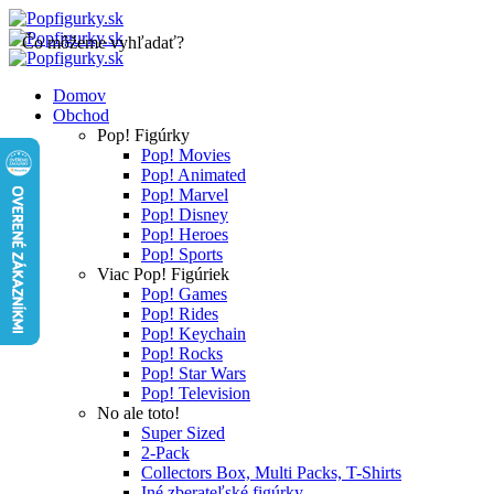
Čo môžeme vyhľadať?
Domov
Obchod
Pop! Figúrky
Pop! Movies
Pop! Animated
Pop! Marvel
Pop! Disney
Pop! Heroes
Pop! Sports
Viac Pop! Figúriek
Pop! Games
Pop! Rides
Pop! Keychain
Pop! Rocks
Pop! Star Wars
Pop! Television
No ale toto!
Super Sized
2-Pack
Collectors Box, Multi Packs, T-Shirts
Iné zberateľské figúrky