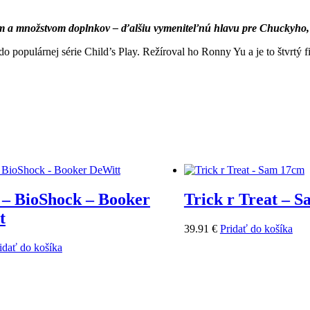
m a množstvom doplnkov – ďalšiu vymeniteľnú hlavu pre Chuckyho, dv
do populárnej série Child’s Play. Režíroval ho Ronny Yu a je to štvrtý
 – BioShock – Booker
Trick r Treat – 
t
39.91
€
Pridať do košíka
idať do košíka