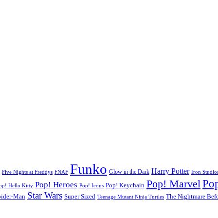
Funko
Harry Potter
Glow in the Dark
Five Nights at Freddys
FNAF
Iron Studio
Po
Pop! Marvel
Pop! Heroes
Pop! Keychain
op! Hello Kitty
Pop! Icons
Star Wars
pider-Man
Super Sized
The Nightmare Befo
Teenage Mutant Ninja Turtles