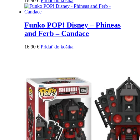
16.90
€
Pridať do košíka
Funko POP! Disney – Phineas
and Ferb – Candace
16.90
€
Pridať do košíka