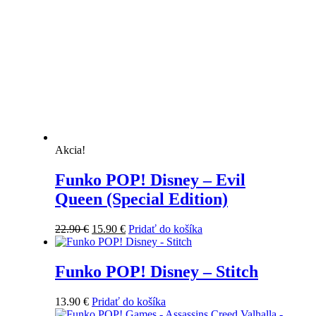
Akcia!
Funko POP! Disney – Evil
Queen (Special Edition)
Pôvodná
Aktuálna
22.90
€
15.90
€
Pridať do košíka
cena
cena
bola:
je:
22.90 €.
15.90 €.
Funko POP! Disney – Stitch
13.90
€
Pridať do košíka