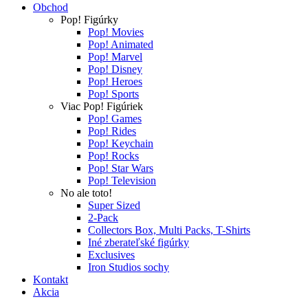
Obchod
Pop! Figúrky
Pop! Movies
Pop! Animated
Pop! Marvel
Pop! Disney
Pop! Heroes
Pop! Sports
Viac Pop! Figúriek
Pop! Games
Pop! Rides
Pop! Keychain
Pop! Rocks
Pop! Star Wars
Pop! Television
No ale toto!
Super Sized
2-Pack
Collectors Box, Multi Packs, T-Shirts
Iné zberateľské figúrky
Exclusives
Iron Studios sochy
Kontakt
Akcia