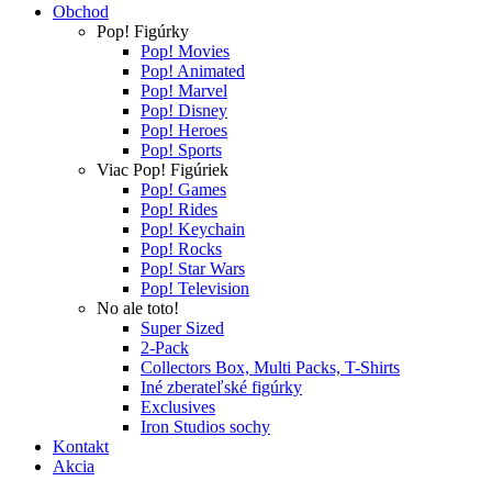
Obchod
Pop! Figúrky
Pop! Movies
Pop! Animated
Pop! Marvel
Pop! Disney
Pop! Heroes
Pop! Sports
Viac Pop! Figúriek
Pop! Games
Pop! Rides
Pop! Keychain
Pop! Rocks
Pop! Star Wars
Pop! Television
No ale toto!
Super Sized
2-Pack
Collectors Box, Multi Packs, T-Shirts
Iné zberateľské figúrky
Exclusives
Iron Studios sochy
Kontakt
Akcia