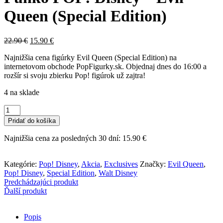
Queen (Special Edition)
Pôvodná
Aktuálna
22.90
€
15.90
€
cena
cena
Najnižšia cena figúrky Evil Queen (Special Edition) na
bola:
je:
internetovom obchode PopFigurky.sk. Objednaj dnes do 16:00 a
22.90 €.
15.90 €.
rozšír si svoju zbierku Pop! figúrok už zajtra!
4 na sklade
množstvo
Funko
Pridať do košíka
POP!
Disney
Najnižšia cena za posledných 30 dní:
15.90
€
-
Evil
Queen
Kategórie:
Pop! Disney
,
Akcia
,
Exclusives
Značky:
Evil Queen
,
(Special
Pop! Disney
,
Special Edition
,
Walt Disney
Edition)
Predchádzajúci produkt
Ďalší produkt
Popis