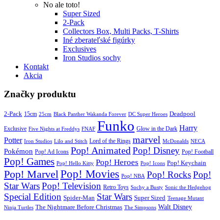
No ale toto!
Super Sized
2-Pack
Collectors Box, Multi Packs, T-Shirts
Iné zberateľské figúrky
Exclusives
Iron Studios sochy
Kontakt
Akcia
Značky produktu
2-Pack
15cm
Deadpool
25cm
Black Panther Wakanda Forever
DC Super Heroes
Funko
Harry
Exclusive
Glow in the Dark
Five Nights at Freddys
FNAF
marvel
Potter
Iron Studios
Lilo and Stitch
Lord of the Rings
McDonalds
NECA
Pop! Animated
Pop! Disney
Pokémon
Pop! Ad Icons
Pop! Football
Pop! Games
Pop! Heroes
Pop! Keychain
Pop! Hello Kitty
Pop! Icons
Pop! Movies
Pop! Marvel
Pop! Rocks
Pop!
Pop! NBA
Star Wars
Pop! Television
Retro Toys
Sochy a Busty
Sonic the Hedgehog
Special Edition
Star Wars
Spider-Man
Super Sized
Teenage Mutant
Walt Disney
The Nightmare Before Christmas
Ninja Turtles
The Simpsons