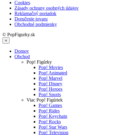
Cookies
Zásady ochrany osobných údajov
Reklamačný poriadok
Doručenie tovaru
Obchodné podmienky
© PopFigurky.sk
×
Domov
Obchod
Pop! Figúrky
Pop! Movies
Pop! Animated
Pop! Marvel
Pop! Disney
Pop! Heroes
Pop! Sports
Viac Pop! Figúriek
Pop! Games
Pop! Rides
Pop! Keychain
Pop! Rocks
Pop! Star Wars
Pop! Television