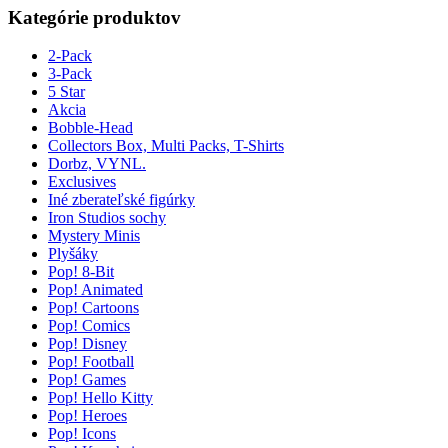
Kategórie produktov
2-Pack
3-Pack
5 Star
Akcia
Bobble-Head
Collectors Box, Multi Packs, T-Shirts
Dorbz, VYNL.
Exclusives
Iné zberateľské figúrky
Iron Studios sochy
Mystery Minis
Plyšáky
Pop! 8-Bit
Pop! Animated
Pop! Cartoons
Pop! Comics
Pop! Disney
Pop! Football
Pop! Games
Pop! Hello Kitty
Pop! Heroes
Pop! Icons