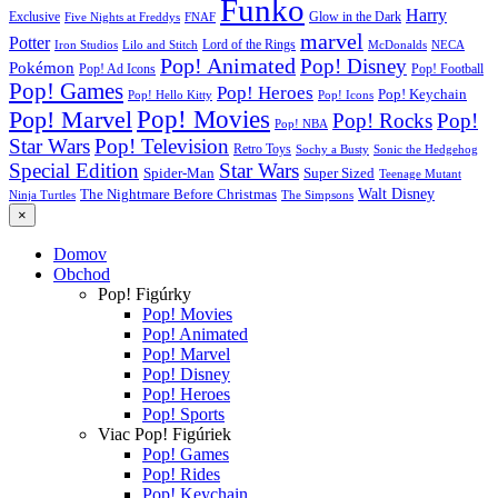
Funko
Harry
Exclusive
Glow in the Dark
Five Nights at Freddys
FNAF
marvel
Potter
Iron Studios
Lilo and Stitch
Lord of the Rings
McDonalds
NECA
Pop! Animated
Pop! Disney
Pokémon
Pop! Ad Icons
Pop! Football
Pop! Games
Pop! Heroes
Pop! Keychain
Pop! Hello Kitty
Pop! Icons
Pop! Movies
Pop! Marvel
Pop! Rocks
Pop!
Pop! NBA
Star Wars
Pop! Television
Retro Toys
Sochy a Busty
Sonic the Hedgehog
Special Edition
Star Wars
Spider-Man
Super Sized
Teenage Mutant
Walt Disney
The Nightmare Before Christmas
Ninja Turtles
The Simpsons
×
Domov
Obchod
Pop! Figúrky
Pop! Movies
Pop! Animated
Pop! Marvel
Pop! Disney
Pop! Heroes
Pop! Sports
Viac Pop! Figúriek
Pop! Games
Pop! Rides
Pop! Keychain