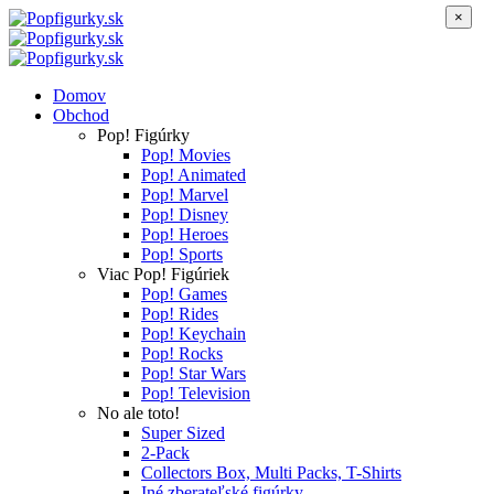
×
Domov
Obchod
Pop! Figúrky
Pop! Movies
Pop! Animated
Pop! Marvel
Pop! Disney
Pop! Heroes
Pop! Sports
Viac Pop! Figúriek
Pop! Games
Pop! Rides
Pop! Keychain
Pop! Rocks
Pop! Star Wars
Pop! Television
No ale toto!
Super Sized
2-Pack
Collectors Box, Multi Packs, T-Shirts
Iné zberateľské figúrky