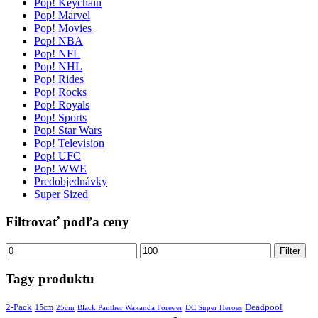
Pop! Keychain
Pop! Marvel
Pop! Movies
Pop! NBA
Pop! NFL
Pop! NHL
Pop! Rides
Pop! Rocks
Pop! Royals
Pop! Sports
Pop! Star Wars
Pop! Television
Pop! UFC
Pop! WWE
Predobjednávky
Super Sized
Filtrovať podľa ceny
Minimálna
Maximálna
Filter
cena
cena
Tagy produktu
2-Pack
15cm
Deadpool
25cm
Black Panther Wakanda Forever
DC Super Heroes