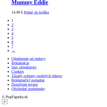
Mummy Eddie
14.90
€
Pridať do košíka
1
2
3
4
5
6
7
→
Odstúpenie od zmluvy
Reklamácia
Stav objednávky
Cookies
Zásady ochrany osobných údajov
Reklamačný poriadok
Doručenie tovaru
Obchodné podmienky
© PopFigurky.sk
×