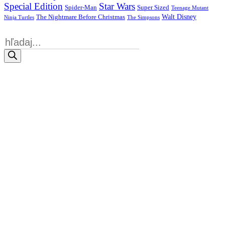
Special Edition
Star Wars
Spider-Man
Super Sized
Teenage Mutant
Walt Disney
The Nightmare Before Christmas
Ninja Turtles
The Simpsons
Products
search