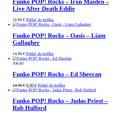
Funko POP! Rocks – Iron Maiden –
Live After Death Eddie
16.90
€
Pridať do košíka
Funko POP! Rocks – Oasis – Liam
Gallagher
14.90
€
Pridať do košíka
Akcia!
Funko POP! Rocks – Ed Sheeran
Pôvodná
Aktuálna
14.90
€
9.90
€
Pridať do košíka
cena
cena
bola:
je:
14.90 €.
9.90 €.
Funko POP! Rocks – Judas Priest –
Rob Halford