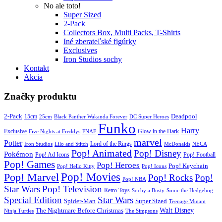
No ale toto!
Super Sized
2-Pack
Collectors Box, Multi Packs, T-Shirts
Iné zberateľské figúrky
Exclusives
Iron Studios sochy
Kontakt
Akcia
Značky produktu
2-Pack
15cm
Deadpool
25cm
Black Panther Wakanda Forever
DC Super Heroes
Funko
Harry
Exclusive
Glow in the Dark
Five Nights at Freddys
FNAF
marvel
Potter
Iron Studios
Lilo and Stitch
Lord of the Rings
McDonalds
NECA
Pop! Animated
Pop! Disney
Pokémon
Pop! Ad Icons
Pop! Football
Pop! Games
Pop! Heroes
Pop! Keychain
Pop! Hello Kitty
Pop! Icons
Pop! Movies
Pop! Marvel
Pop! Rocks
Pop!
Pop! NBA
Star Wars
Pop! Television
Retro Toys
Sochy a Busty
Sonic the Hedgehog
Special Edition
Star Wars
Spider-Man
Super Sized
Teenage Mutant
Walt Disney
The Nightmare Before Christmas
Ninja Turtles
The Simpsons