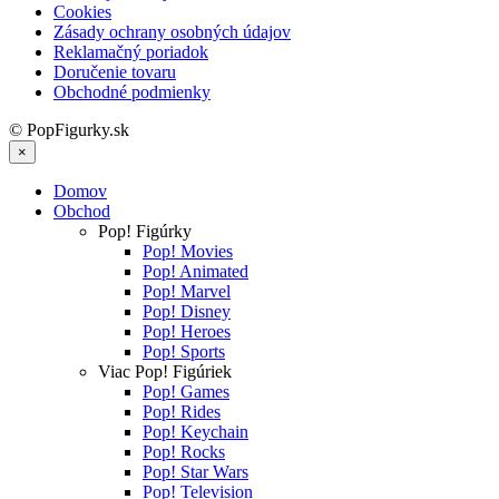
Cookies
Zásady ochrany osobných údajov
Reklamačný poriadok
Doručenie tovaru
Obchodné podmienky
© PopFigurky.sk
×
Domov
Obchod
Pop! Figúrky
Pop! Movies
Pop! Animated
Pop! Marvel
Pop! Disney
Pop! Heroes
Pop! Sports
Viac Pop! Figúriek
Pop! Games
Pop! Rides
Pop! Keychain
Pop! Rocks
Pop! Star Wars
Pop! Television