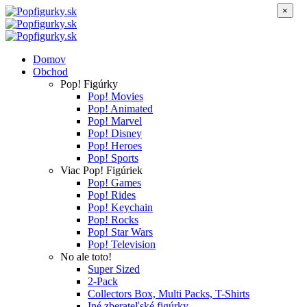
×
Domov
Obchod
Pop! Figúrky
Pop! Movies
Pop! Animated
Pop! Marvel
Pop! Disney
Pop! Heroes
Pop! Sports
Viac Pop! Figúriek
Pop! Games
Pop! Rides
Pop! Keychain
Pop! Rocks
Pop! Star Wars
Pop! Television
No ale toto!
Super Sized
2-Pack
Collectors Box, Multi Packs, T-Shirts
Iné zberateľské figúrky