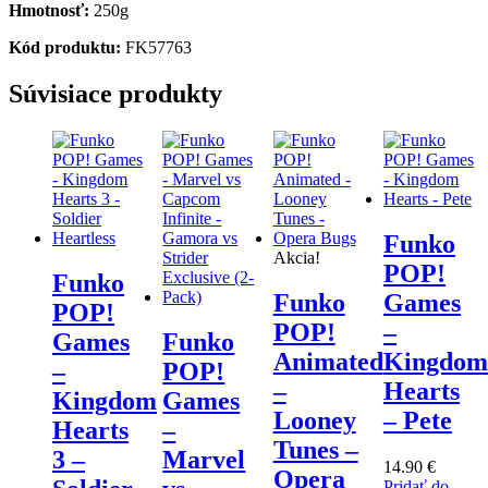
Hmotnosť:
250g
Kód produktu:
FK57763
Súvisiace produkty
Funko
Akcia!
POP!
Funko
Funko
Games
POP!
POP!
–
Games
Funko
Animated
Kingdom
–
POP!
–
Hearts
Kingdom
Games
Looney
– Pete
Hearts
–
Tunes –
3 –
Marvel
14.90
€
Opera
Pridať do