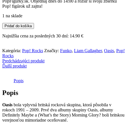
PopFigurky.sk. Objednaj dnes do 14:00 a rozšír si svoju zbierku
Pop! figúrok už zajtra!
1 na sklade
množstvo
Pridať do košíka
Funko
POP!
Najnižšia cena za posledných 30 dní:
14.90
€
Rocks
-
Oasis
Kategória:
Pop! Rocks
Značky:
Funko
,
Liam Gallagher
,
Oasis
,
Pop!
-
Rocks
Liam
Predchádzajúci produkt
Gallagher
Ďalší produkt
Popis
Popis
Oasis
bola vplyvná britská rocková skupina, ktorá pôsobila v
rokoch 1991 – 2009. Prvé dva albumy skupiny Oasis, albumy
Definitely Maybe a (What’s the Story) Morning Glory? boli britskou
verejnosťou mimoriadne oceňované.