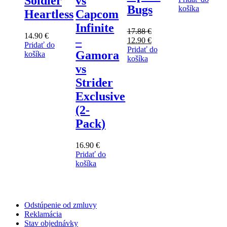
Soldier
vs
Bugs
košíka
Heartless
Capcom
Infinite
17.88
€
14.90
€
–
Pôvodná
Aktuálna
12.90
€
Pridať do
cena
cena
Pridať do
Gamora
košíka
bola:
je:
košíka
vs
17.88 €.
12.90 €.
Strider
Exclusive
(2-
Pack)
16.90
€
Pridať do
košíka
Odstúpenie od zmluvy
Reklamácia
Stav objednávky