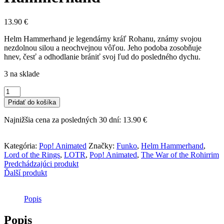
13.90
€
Helm Hammerhand je legendárny kráľ Rohanu, známy svojou
nezdolnou silou a neochvejnou vôľou. Jeho podoba zosobňuje
hnev, česť a odhodlanie brániť svoj ľud do posledného dychu.
3 na sklade
množstvo
Funko
Pridať do košíka
POP!
Animated
Najnižšia cena za posledných 30 dní:
13.90
€
-
Lord
of
Kategória:
Pop! Animated
Značky:
Funko
,
Helm Hammerhand
,
the
Lord of the Rings
,
LOTR
,
Pop! Animated
,
The War of the Rohirrim
Rings
Predchádzajúci produkt
(The
Ďalší produkt
War
of
the
Popis
Rohirrim)
-
Popis