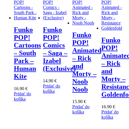
Funko
Funko
Funko
POP!
POP!
Funko
POP!
Cartoons
Comics
POP!
Animated
– South
– Saga –
Animate
– Rick
Park –
Izabel
– Rick
and
Human
(Exclusive)
and
Morty –
Kite
Morty –
Noob
14.90
€
Resistan
Pridať do
Noob
16.90
€
košíka
Goldenfo
Pridať do
košíka
15.90
€
Pridať do
16.90
€
košíka
Pridať do
košíka