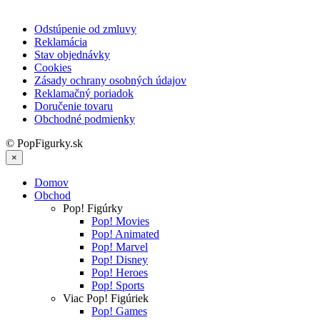
Odstúpenie od zmluvy
Reklamácia
Stav objednávky
Cookies
Zásady ochrany osobných údajov
Reklamačný poriadok
Doručenie tovaru
Obchodné podmienky
© PopFigurky.sk
×
Domov
Obchod
Pop! Figúrky
Pop! Movies
Pop! Animated
Pop! Marvel
Pop! Disney
Pop! Heroes
Pop! Sports
Viac Pop! Figúriek
Pop! Games