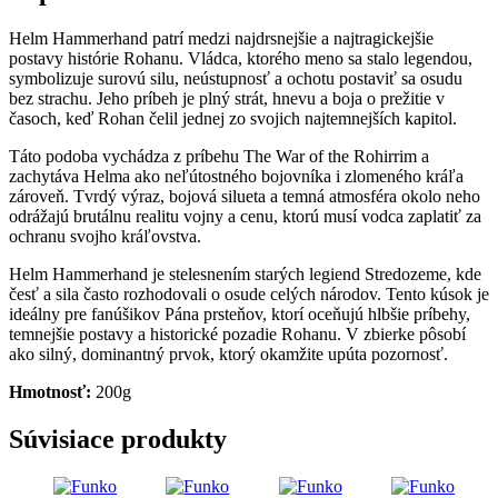
Helm
Hammerhand
Helm Hammerhand patrí medzi najdrsnejšie a najtragickejšie
postavy histórie Rohanu. Vládca, ktorého meno sa stalo legendou,
symbolizuje surovú silu, neústupnosť a ochotu postaviť sa osudu
bez strachu. Jeho príbeh je plný strát, hnevu a boja o prežitie v
časoch, keď Rohan čelil jednej zo svojich najtemnejších kapitol.
Táto podoba vychádza z príbehu The War of the Rohirrim a
zachytáva Helma ako neľútostného bojovníka i zlomeného kráľa
zároveň. Tvrdý výraz, bojová silueta a temná atmosféra okolo neho
odrážajú brutálnu realitu vojny a cenu, ktorú musí vodca zaplatiť za
ochranu svojho kráľovstva.
Helm Hammerhand je stelesnením starých legiend Stredozeme, kde
česť a sila často rozhodovali o osude celých národov. Tento kúsok je
ideálny pre fanúšikov Pána prsteňov, ktorí oceňujú hlbšie príbehy,
temnejšie postavy a historické pozadie Rohanu. V zbierke pôsobí
ako silný, dominantný prvok, ktorý okamžite upúta pozornosť.
Hmotnosť:
200g
Súvisiace produkty