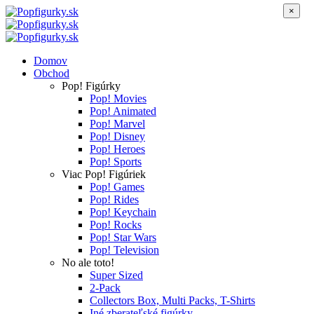
×
Domov
Obchod
Pop! Figúrky
Pop! Movies
Pop! Animated
Pop! Marvel
Pop! Disney
Pop! Heroes
Pop! Sports
Viac Pop! Figúriek
Pop! Games
Pop! Rides
Pop! Keychain
Pop! Rocks
Pop! Star Wars
Pop! Television
No ale toto!
Super Sized
2-Pack
Collectors Box, Multi Packs, T-Shirts
Iné zberateľské figúrky