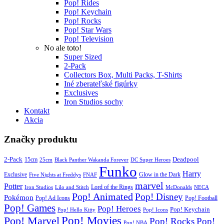
Pop! Rides
Pop! Keychain
Pop! Rocks
Pop! Star Wars
Pop! Television
No ale toto!
Super Sized
2-Pack
Collectors Box, Multi Packs, T-Shirts
Iné zberateľské figúrky
Exclusives
Iron Studios sochy
Kontakt
Akcia
Značky produktu
2-Pack
15cm
Deadpool
25cm
Black Panther Wakanda Forever
DC Super Heroes
Funko
Harry
Exclusive
Glow in the Dark
Five Nights at Freddys
FNAF
marvel
Potter
Iron Studios
Lilo and Stitch
Lord of the Rings
McDonalds
NECA
Pop! Animated
Pop! Disney
Pokémon
Pop! Ad Icons
Pop! Football
Pop! Games
Pop! Heroes
Pop! Keychain
Pop! Hello Kitty
Pop! Icons
Pop! Movies
Pop! Marvel
Pop! Rocks
Pop!
Pop! NBA