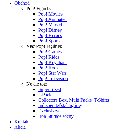
Obchod
Pop! Figúrky
Pop! Movies
Pop! Animated
Pop! Marvel
Pop! Disney
Pop! Heroes
Pop! Sports
Viac Pop! Figúriek
Pop! Games
Pop! Rides
Pop! Keychain
Pop! Rocks
Pop! Star Wars
Pop! Television
No ale toto!
Super Sized
2-Pack
Collectors Box, Multi Packs, T-Shirts
Iné zberateľské figúrky
Exclusives
Iron Studios sochy
Kontakt
Akcia