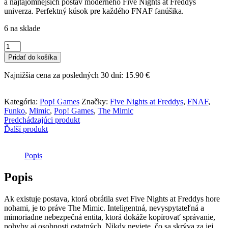
a najtajomnejších postáv moderného Five Nights at Freddys
univerza. Perfektný kúsok pre každého FNAF fanúšika.
6 na sklade
množstvo
Funko
Pridať do košíka
POP!
Games
Najnižšia cena za posledných 30 dní:
15.90
€
-
Five
Nights
Kategória:
Pop! Games
Značky:
Five Nights at Freddys
,
FNAF
,
at
Funko
,
Mimic
,
Pop! Games
,
The Mimic
Freddys
Predchádzajúci produkt
-
Ďalší produkt
The
Mimic
Popis
Popis
Ak existuje postava, ktorá obrátila svet Five Nights at Freddys hore
nohami, je to práve The Mimic. Inteligentná, nevyspytateľná a
mimoriadne nebezpečná entita, ktorá dokáže kopírovať správanie,
pohyby aj osobnosti ostatných. Nikdy neviete, čo sa skrýva za jej