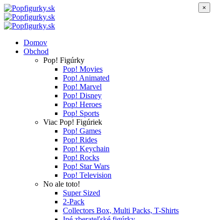
×
Domov
Obchod
Pop! Figúrky
Pop! Movies
Pop! Animated
Pop! Marvel
Pop! Disney
Pop! Heroes
Pop! Sports
Viac Pop! Figúriek
Pop! Games
Pop! Rides
Pop! Keychain
Pop! Rocks
Pop! Star Wars
Pop! Television
No ale toto!
Super Sized
2-Pack
Collectors Box, Multi Packs, T-Shirts
Iné zberateľské figúrky