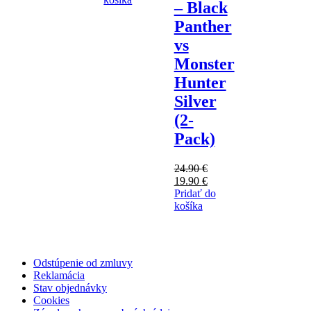
– Black
Panther
vs
Monster
Hunter
Silver
(2-
Pack)
24.90
€
Pôvodná
Aktuálna
19.90
€
cena
cena
Pridať do
bola:
je:
košíka
24.90 €.
19.90 €.
Odstúpenie od zmluvy
Reklamácia
Stav objednávky
Cookies