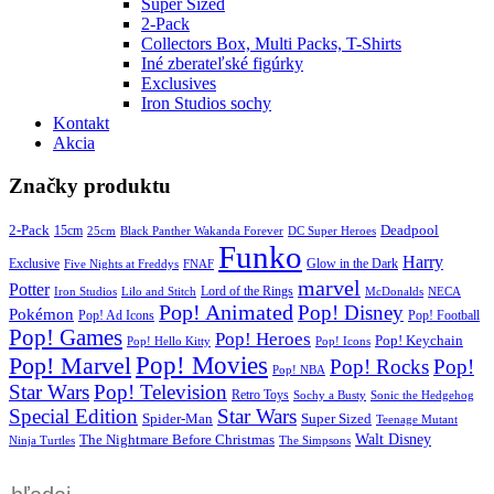
Super Sized
2-Pack
Collectors Box, Multi Packs, T-Shirts
Iné zberateľské figúrky
Exclusives
Iron Studios sochy
Kontakt
Akcia
Značky produktu
2-Pack
15cm
Deadpool
25cm
Black Panther Wakanda Forever
DC Super Heroes
Funko
Harry
Exclusive
Glow in the Dark
Five Nights at Freddys
FNAF
marvel
Potter
Iron Studios
Lilo and Stitch
Lord of the Rings
McDonalds
NECA
Pop! Animated
Pop! Disney
Pokémon
Pop! Ad Icons
Pop! Football
Pop! Games
Pop! Heroes
Pop! Keychain
Pop! Hello Kitty
Pop! Icons
Pop! Movies
Pop! Marvel
Pop! Rocks
Pop!
Pop! NBA
Star Wars
Pop! Television
Retro Toys
Sochy a Busty
Sonic the Hedgehog
Special Edition
Star Wars
Spider-Man
Super Sized
Teenage Mutant
Walt Disney
The Nightmare Before Christmas
Ninja Turtles
The Simpsons
Products