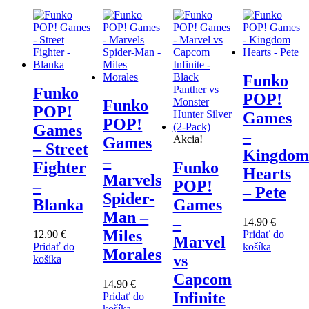
Funko
Funko
POP!
Funko
POP!
Games
POP!
Games
–
Akcia!
Games
– Street
Kingdom
–
Fighter
Funko
Hearts
Marvels
–
POP!
– Pete
Spider-
Blanka
Games
Man –
–
14.90
€
Miles
12.90
€
Pridať do
Marvel
Pridať do
košíka
Morales
vs
košíka
Capcom
14.90
€
Infinite
Pridať do
košíka