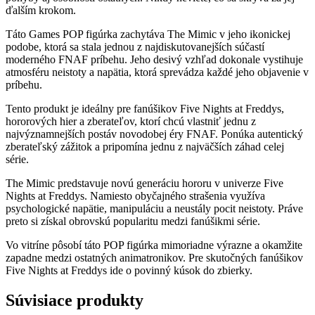
ďalším krokom.
Táto Games POP figúrka zachytáva The Mimic v jeho ikonickej
podobe, ktorá sa stala jednou z najdiskutovanejších súčastí
moderného FNAF príbehu. Jeho desivý vzhľad dokonale vystihuje
atmosféru neistoty a napätia, ktorá sprevádza každé jeho objavenie v
príbehu.
Tento produkt je ideálny pre fanúšikov Five Nights at Freddys,
hororových hier a zberateľov, ktorí chcú vlastniť jednu z
najvýznamnejších postáv novodobej éry FNAF. Ponúka autentický
zberateľský zážitok a pripomína jednu z najväčších záhad celej
série.
The Mimic predstavuje novú generáciu hororu v univerze Five
Nights at Freddys. Namiesto obyčajného strašenia využíva
psychologické napätie, manipuláciu a neustály pocit neistoty. Práve
preto si získal obrovskú popularitu medzi fanúšikmi série.
Vo vitríne pôsobí táto POP figúrka mimoriadne výrazne a okamžite
zapadne medzi ostatných animatronikov. Pre skutočných fanúšikov
Five Nights at Freddys ide o povinný kúsok do zbierky.
Súvisiace produkty