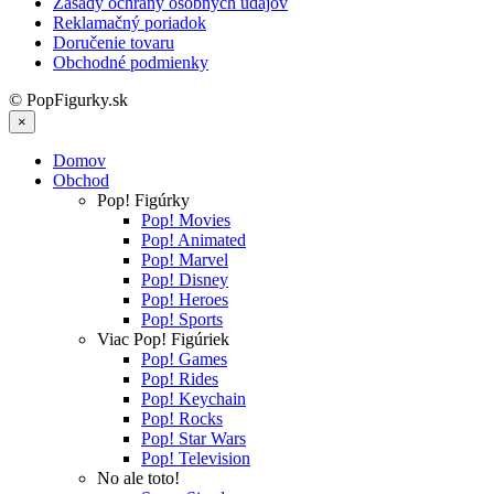
Zásady ochrany osobných údajov
Reklamačný poriadok
Doručenie tovaru
Obchodné podmienky
© PopFigurky.sk
×
Domov
Obchod
Pop! Figúrky
Pop! Movies
Pop! Animated
Pop! Marvel
Pop! Disney
Pop! Heroes
Pop! Sports
Viac Pop! Figúriek
Pop! Games
Pop! Rides
Pop! Keychain
Pop! Rocks
Pop! Star Wars
Pop! Television
No ale toto!