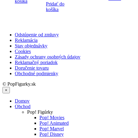
bola:
je:
košíka
17.90 €.
12.90 €
Pridať do
17.90 €.
12.90 €.
košíka
Odstúpenie od zmluvy
Reklamácia
Stav objednávky
Cookies
Zásady ochrany osobných údajov
Reklamačný poriadok
Doručenie tovaru
Obchodné podmienky
© PopFigurky.sk
×
Domov
Obchod
Pop! Figúrky
Pop! Movies
Pop! Animated
Pop! Marvel
Pop! Disney