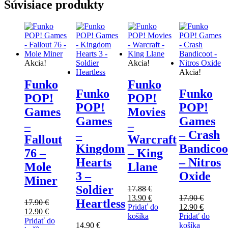
Súvisiace produkty
Akcia!
Akcia!
Akcia!
Funko
Funko
Funko
Funko
POP!
POP!
POP!
POP!
Games
Movies
Games
Games
–
–
–
– Crash
Fallout
Warcraft
Kingdom
Bandicoo
76 –
– King
Hearts
– Nitros
Mole
Llane
3 –
Oxide
Miner
Soldier
17.88
€
Pôvodná
Aktuálna
13.90
€
17.90
€
Heartless
17.90
€
cena
cena
Pôvodná
Aktuál
Pridať do
12.90
€
Pôvodná
Aktuálna
12.90
€
bola:
je:
cena
cena
košíka
Pridať do
cena
cena
Pridať do
17.88 €.
13.90 €.
bola:
je:
14.90
€
košíka