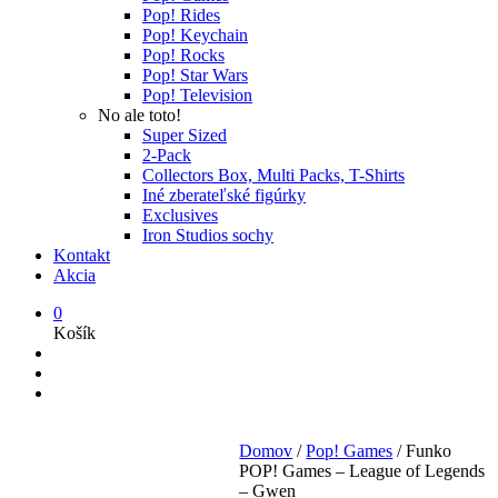
Pop! Rides
Pop! Keychain
Pop! Rocks
Pop! Star Wars
Pop! Television
No ale toto!
Super Sized
2-Pack
Collectors Box, Multi Packs, T-Shirts
Iné zberateľské figúrky
Exclusives
Iron Studios sochy
Kontakt
Akcia
0
Košík
Domov
/
Pop! Games
/
Funko
POP! Games – League of Legends
– Gwen