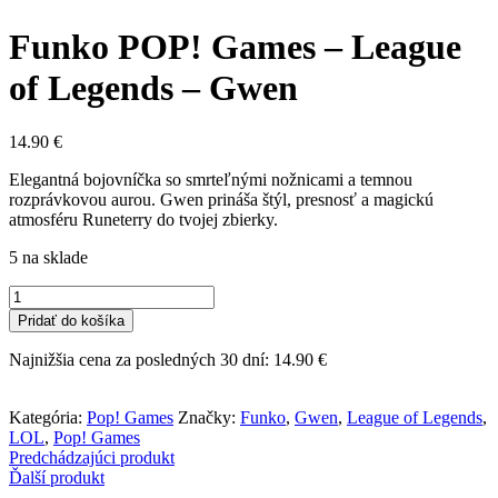
Funko POP! Games – League
of Legends – Gwen
14.90
€
Elegantná bojovníčka so smrteľnými nožnicami a temnou
rozprávkovou aurou. Gwen prináša štýl, presnosť a magickú
atmosféru Runeterry do tvojej zbierky.
5 na sklade
množstvo
Funko
Pridať do košíka
POP!
Games
Najnižšia cena za posledných 30 dní:
14.90
€
-
League
of
Kategória:
Pop! Games
Značky:
Funko
,
Gwen
,
League of Legends
,
Legends
LOL
,
Pop! Games
-
Predchádzajúci produkt
Gwen
Ďalší produkt