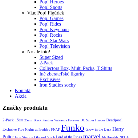
Pop! Heroes
Pop! Sports
Viac Pop! Figúriek
Pop! Games
Pop! Rides
Pop! Keychain
Pop! Rocks
Pop! Star Wars
Pop! Television
No ale toto!
Super Sized
2-Pack
Collectors Box, Multi Packs, T-Shirts
Iné zberateľské figúrky
Exclusives
Iron Studios sochy
Kontakt
Akcia
Značky produktu
2-Pack
15cm
Deadpool
25cm
Black Panther Wakanda Forever
DC Super Heroes
Funko
Harry
Exclusive
Glow in the Dark
Five Nights at Freddys
FNAF
marvel
Potter
Iron Studios
Lilo and Stitch
Lord of the Rings
McDonalds
NECA