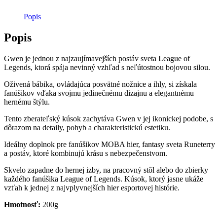
Popis
Popis
Gwen je jednou z najzaujímavejších postáv sveta League of
Legends, ktorá spája nevinný vzhľad s neľútostnou bojovou silou.
Oživená bábika, ovládajúca posvätné nožnice a ihly, si získala
fanúšikov vďaka svojmu jedinečnému dizajnu a elegantnému
hernému štýlu.
Tento zberateľský kúsok zachytáva Gwen v jej ikonickej podobe, s
dôrazom na detaily, pohyb a charakteristickú estetiku.
Ideálny doplnok pre fanúšikov MOBA hier, fantasy sveta Runeterry
a postáv, ktoré kombinujú krásu s nebezpečenstvom.
Skvelo zapadne do hernej izby, na pracovný stôl alebo do zbierky
každého fanúšika League of Legends. Kúsok, ktorý jasne ukáže
vzťah k jednej z najvplyvnejších hier esportovej histórie.
Hmotnosť:
200g