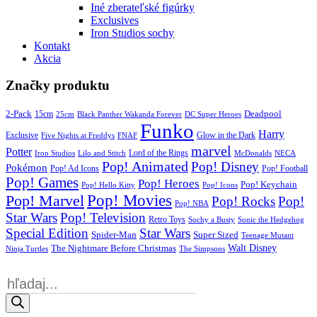
Iné zberateľské figúrky
Exclusives
Iron Studios sochy
Kontakt
Akcia
Značky produktu
2-Pack
15cm
Deadpool
25cm
Black Panther Wakanda Forever
DC Super Heroes
Funko
Harry
Exclusive
Glow in the Dark
Five Nights at Freddys
FNAF
marvel
Potter
Iron Studios
Lilo and Stitch
Lord of the Rings
McDonalds
NECA
Pop! Animated
Pop! Disney
Pokémon
Pop! Ad Icons
Pop! Football
Pop! Games
Pop! Heroes
Pop! Keychain
Pop! Hello Kitty
Pop! Icons
Pop! Movies
Pop! Marvel
Pop! Rocks
Pop!
Pop! NBA
Star Wars
Pop! Television
Retro Toys
Sochy a Busty
Sonic the Hedgehog
Special Edition
Star Wars
Spider-Man
Super Sized
Teenage Mutant
Walt Disney
The Nightmare Before Christmas
Ninja Turtles
The Simpsons
Products
search