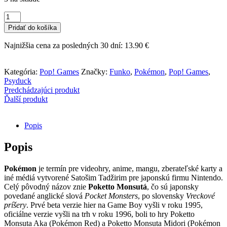
množstvo
Funko
Pridať do košíka
POP!
Games
Najnižšia cena za posledných 30 dní:
13.90
€
-
Pokémon
-
Kategória:
Pop! Games
Značky:
Funko
,
Pokémon
,
Pop! Games
,
Psyduck
Psyduck
Predchádzajúci produkt
Ďalší produkt
Popis
Popis
Pokémon
je termín pre videohry, anime, mangu, zberateľské karty a
iné médiá vytvorené Satošim Tadžirim pre japonskú firmu Nintendo.
Celý pôvodný názov znie
Poketto Monsutá
, čo sú japonsky
povedané anglické slová
Pocket Monsters
, po slovensky
Vreckové
príšery
. Prvé beta verzie hier na Game Boy vyšli v roku 1995,
oficiálne verzie vyšli na trh v roku 1996, boli to hry Poketto
Monsuta Aka (Pokémon Red) a Poketto Monsuta Midori (Pokémon