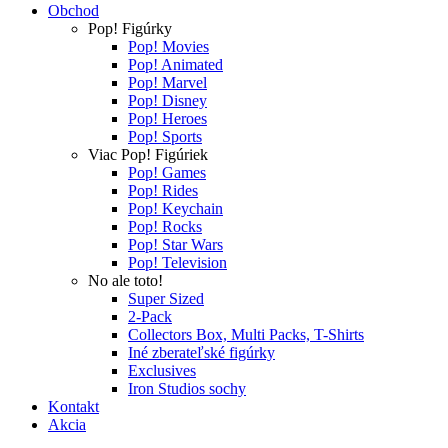
Obchod
Pop! Figúrky
Pop! Movies
Pop! Animated
Pop! Marvel
Pop! Disney
Pop! Heroes
Pop! Sports
Viac Pop! Figúriek
Pop! Games
Pop! Rides
Pop! Keychain
Pop! Rocks
Pop! Star Wars
Pop! Television
No ale toto!
Super Sized
2-Pack
Collectors Box, Multi Packs, T-Shirts
Iné zberateľské figúrky
Exclusives
Iron Studios sochy
Kontakt
Akcia