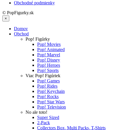
Obchodné podmienky
© PopFigurky.sk
×
Domov
Obchod
Pop! Figúrky
Pop! Movies
Pop! Animated
Pop! Marvel
Pop! Disney
Pop! Heroes
Pop! Sports
Viac Pop! Figúriek
Pop! Games
Pop! Rides
Pop! Keychain
Pop! Rocks
Pop! Star Wars
Pop! Television
No ale toto!
Super Sized
2-Pack
Collectors Box, Multi Packs, T-Shirts