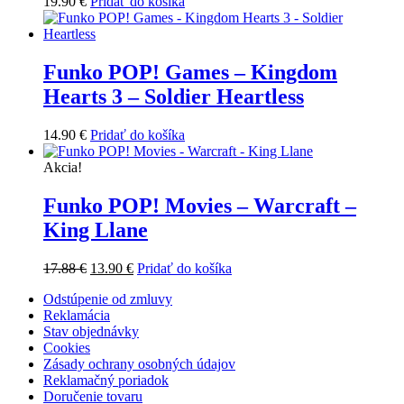
19.90
€
Pridať do košíka
Funko POP! Games – Kingdom
Hearts 3 – Soldier Heartless
14.90
€
Pridať do košíka
Akcia!
Funko POP! Movies – Warcraft –
King Llane
Pôvodná
Aktuálna
17.88
€
13.90
€
Pridať do košíka
cena
cena
Odstúpenie od zmluvy
bola:
je:
Reklamácia
17.88 €.
13.90 €.
Stav objednávky
Cookies
Zásady ochrany osobných údajov
Reklamačný poriadok
Doručenie tovaru