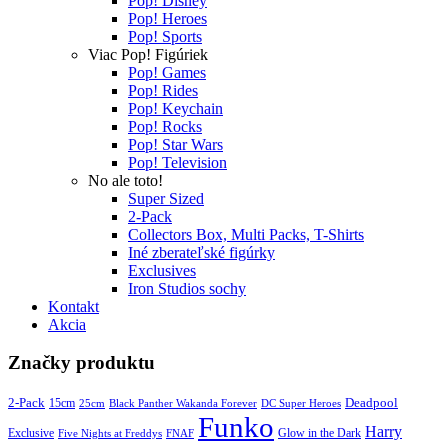
Pop! Disney
Pop! Heroes
Pop! Sports
Viac Pop! Figúriek
Pop! Games
Pop! Rides
Pop! Keychain
Pop! Rocks
Pop! Star Wars
Pop! Television
No ale toto!
Super Sized
2-Pack
Collectors Box, Multi Packs, T-Shirts
Iné zberateľské figúrky
Exclusives
Iron Studios sochy
Kontakt
Akcia
Značky produktu
2-Pack
15cm
Deadpool
25cm
Black Panther Wakanda Forever
DC Super Heroes
Funko
Harry
Exclusive
Glow in the Dark
Five Nights at Freddys
FNAF