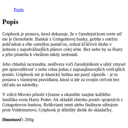
Popis
Popis
Griphook je postava, ktorá dokazuje, že v čarodejníckom svete nič
nie je čiernobiele. Bankár z Gringottovej banky, goblin s ostrým
pohľadom a ešte ostrejšou pamäťou, zohral kľúčovú úlohu v
jednom z najodvážnejších plánov celej série. Bez neho by sa Harry
a jeho priatelia k viteálom nikdy nedostali.
Jeho chladná racionalita, nedôvera voči čarodejníkom a silný zmysel
pre spravodlivosť z neho robia jednu z najzaujímavejších vedľajších
postáv. Griphook nie je klasický hrdina ani jasný záporák – je to
postava s vlastnými pravidlami, ktorá si ide za svojím cieľom bez
ohľadu na následky.
V edícii Movies pôsobí výrazne a okamžite zaujme každého
fanúšika sveta Harry Potter. Ak skladáš zbierku postáv spojených s
Gringottovou bankou, Relikviami smrti alebo finálnym súbojom
proti Voldemortovi, Griphook je dôležitý dielik do skladačky.
Hmotnosť:
200g