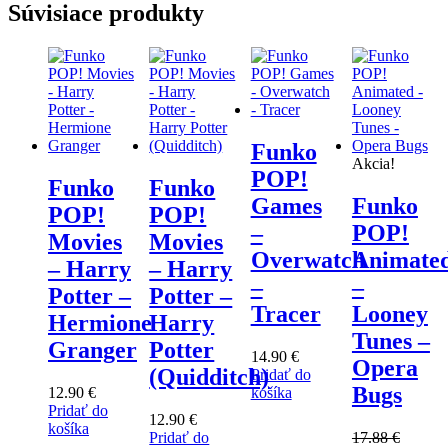
Súvisiace produkty
Funko
Akcia!
POP!
Funko
Funko
Games
Funko
POP!
POP!
–
POP!
Movies
Movies
Overwatch
Animate
– Harry
– Harry
–
–
Potter –
Potter –
Tracer
Looney
Hermione
Harry
Tunes –
Granger
Potter
14.90
€
Opera
(Quidditch)
Pridať do
Bugs
12.90
€
košíka
Pridať do
12.90
€
košíka
Pridať do
17.88
€