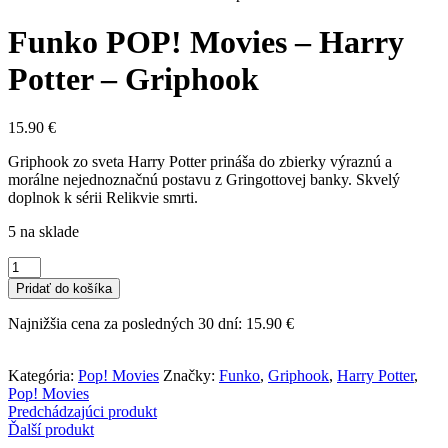
Funko POP! Movies – Harry
Potter – Griphook
15.90
€
Griphook zo sveta Harry Potter prináša do zbierky výraznú a
morálne nejednoznačnú postavu z Gringottovej banky. Skvelý
doplnok k sérii Relikvie smrti.
5 na sklade
množstvo
Funko
Pridať do košíka
POP!
Movies
Najnižšia cena za posledných 30 dní:
15.90
€
-
Harry
Potter
Kategória:
Pop! Movies
Značky:
Funko
,
Griphook
,
Harry Potter
,
-
Pop! Movies
Griphook
Predchádzajúci produkt
Ďalší produkt