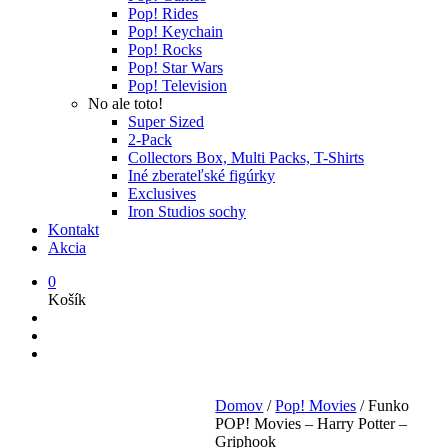
Pop! Rides
Pop! Keychain
Pop! Rocks
Pop! Star Wars
Pop! Television
No ale toto!
Super Sized
2-Pack
Collectors Box, Multi Packs, T-Shirts
Iné zberateľské figúrky
Exclusives
Iron Studios sochy
Kontakt
Akcia
0
Košík
Domov
/
Pop! Movies
/
Funko
POP! Movies – Harry Potter –
Griphook