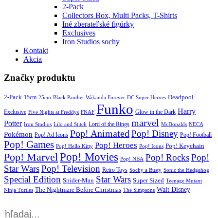
2-Pack
Collectors Box, Multi Packs, T-Shirts
Iné zberateľské figúrky
Exclusives
Iron Studios sochy
Kontakt
Akcia
Značky produktu
2-Pack
15cm
Deadpool
25cm
Black Panther Wakanda Forever
DC Super Heroes
Funko
Harry
Exclusive
Glow in the Dark
Five Nights at Freddys
FNAF
marvel
Potter
Iron Studios
Lilo and Stitch
Lord of the Rings
McDonalds
NECA
Pop! Animated
Pop! Disney
Pokémon
Pop! Ad Icons
Pop! Football
Pop! Games
Pop! Heroes
Pop! Keychain
Pop! Hello Kitty
Pop! Icons
Pop! Movies
Pop! Marvel
Pop! Rocks
Pop!
Pop! NBA
Star Wars
Pop! Television
Retro Toys
Sochy a Busty
Sonic the Hedgehog
Special Edition
Star Wars
Spider-Man
Super Sized
Teenage Mutant
Walt Disney
The Nightmare Before Christmas
Ninja Turtles
The Simpsons
Products