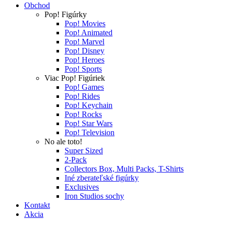
Obchod
Pop! Figúrky
Pop! Movies
Pop! Animated
Pop! Marvel
Pop! Disney
Pop! Heroes
Pop! Sports
Viac Pop! Figúriek
Pop! Games
Pop! Rides
Pop! Keychain
Pop! Rocks
Pop! Star Wars
Pop! Television
No ale toto!
Super Sized
2-Pack
Collectors Box, Multi Packs, T-Shirts
Iné zberateľské figúrky
Exclusives
Iron Studios sochy
Kontakt
Akcia