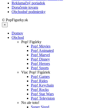
Reklamačný poriadok
Doručenie tovaru
Obchodné podmienky
© PopFigurky.sk
×
Domov
Obchod
Pop! Figúrky
Pop! Movies
Pop! Animated
Pop! Marvel
Pop! Disney
Pop! Heroes
Pop! Sports
Viac Pop! Figúriek
Pop! Games
Pop! Rides
Pop! Keychain
Pop! Rocks
Pop! Star Wars
Pop! Television
No ale toto!
Super Sized