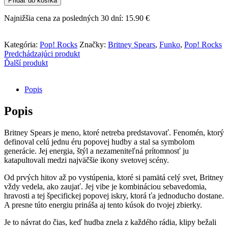
Pridať do košíka
POP!
Rocks
Najnižšia cena za posledných 30 dní:
15.90
€
-
Britney
Spears
Kategória:
Pop! Rocks
Značky:
Britney Spears
,
Funko
,
Pop! Rocks
Predchádzajúci produkt
Ďalší produkt
Popis
Popis
Britney Spears je meno, ktoré netreba predstavovať. Fenomén, ktorý
definoval celú jednu éru popovej hudby a stal sa symbolom
generácie. Jej energia, štýl a nezameniteľná prítomnosť ju
katapultovali medzi najväčšie ikony svetovej scény.
Od prvých hitov až po vystúpenia, ktoré si pamätá celý svet, Britney
vždy vedela, ako zaujať. Jej vibe je kombináciou sebavedomia,
hravosti a tej špecifickej popovej iskry, ktorá ťa jednoducho dostane.
A presne túto energiu prináša aj tento kúsok do tvojej zbierky.
Je to návrat do čias, keď hudba znela z každého rádia, klipy bežali