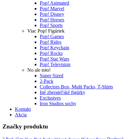
Pop! Animated
Pop! Marvel
Pop! Disney
Pop! Heroes
Pop! Sports
Viac Pop! Figúriek
Pop! Games
Pop! Rides
Pop! Keychain
Pop! Rocks
Pop! Star Wars
Pop! Television
No ale toto!
Super Sized
2-Pack
Collectors Box, Multi Packs, T-Shirts
Iné zberateľské figúrky
Exclusives
Iron Studios sochy
Kontakt
Akcia
Značky produktu