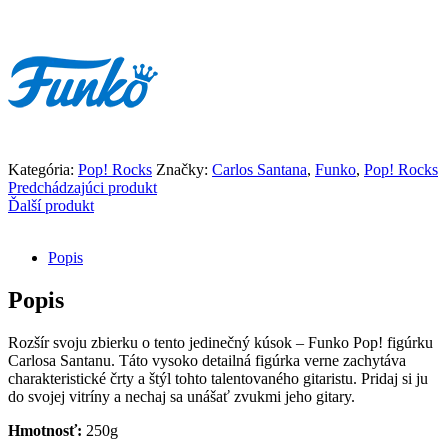
Carlos
Santana
Kategória:
Pop! Rocks
Značky:
Carlos Santana
,
Funko
,
Pop! Rocks
Predchádzajúci produkt
Ďalší produkt
Popis
Popis
Rozšír svoju zbierku o tento jedinečný kúsok – Funko Pop! figúrku
Carlosa Santanu. Táto vysoko detailná figúrka verne zachytáva
charakteristické črty a štýl tohto talentovaného gitaristu. Pridaj si ju
do svojej vitríny a nechaj sa unášať zvukmi jeho gitary.
Hmotnosť:
250g