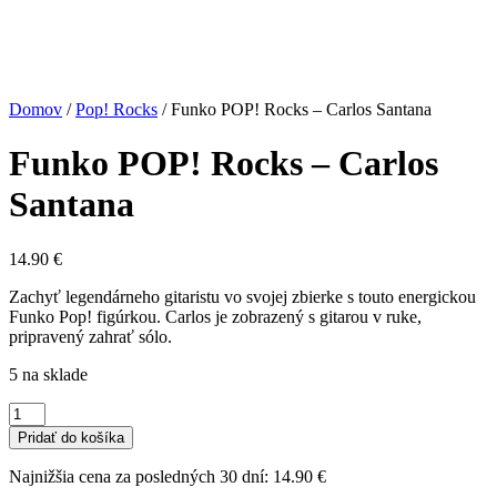
Domov
/
Pop! Rocks
/
Funko POP! Rocks – Carlos Santana
Funko POP! Rocks – Carlos
Santana
14.90
€
Zachyť legendárneho gitaristu vo svojej zbierke s touto energickou
Funko Pop! figúrkou. Carlos je zobrazený s gitarou v ruke,
pripravený zahrať sólo.
5 na sklade
množstvo
Funko
Pridať do košíka
POP!
Rocks
Najnižšia cena za posledných 30 dní:
14.90
€
-