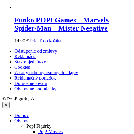
Funko POP! Games – Marvels
Spider-Man – Mister Negative
14.90
€
Pridať do košíka
Odstúpenie od zmluvy
Reklamácia
Stav objednávky
Cookies
Zásady ochrany osobných údajov
Reklamačný poriadok
Doručenie tovaru
Obchodné podmienky
© PopFigurky.sk
×
Domov
Obchod
Pop! Figúrky
Pop! Movies