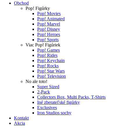
Obchod
Pop! Figúrky
Pop! Movies
Pop! Animated
Pop! Marvel
Pop! Disney
Pop! Heroes
Pop! Sports
Viac Pop! Figúriek
Pop! Games
Pop! Rides
Pop! Keychain
Pop! Rocks
Pop! Star Wars
Pop! Television
No ale toto!
Super Sized
2-Pack
Collectors Box, Multi Packs, T-Shirts
Iné zberateľské figúrky
Exclusives
Iron Studios sochy
Kontakt
Akcia