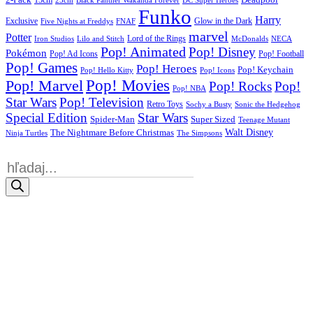
2-Pack
15cm
Deadpool
25cm
Black Panther Wakanda Forever
DC Super Heroes
Funko
Harry
Exclusive
Glow in the Dark
Five Nights at Freddys
FNAF
marvel
Potter
Iron Studios
Lilo and Stitch
Lord of the Rings
McDonalds
NECA
Pop! Animated
Pop! Disney
Pokémon
Pop! Ad Icons
Pop! Football
Pop! Games
Pop! Heroes
Pop! Keychain
Pop! Hello Kitty
Pop! Icons
Pop! Movies
Pop! Marvel
Pop! Rocks
Pop!
Pop! NBA
Star Wars
Pop! Television
Retro Toys
Sochy a Busty
Sonic the Hedgehog
Special Edition
Star Wars
Spider-Man
Super Sized
Teenage Mutant
Walt Disney
The Nightmare Before Christmas
Ninja Turtles
The Simpsons
Products
search