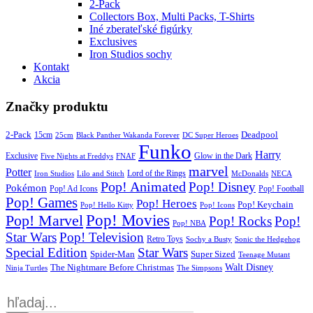
2-Pack
Collectors Box, Multi Packs, T-Shirts
Iné zberateľské figúrky
Exclusives
Iron Studios sochy
Kontakt
Akcia
Značky produktu
2-Pack
15cm
Deadpool
25cm
Black Panther Wakanda Forever
DC Super Heroes
Funko
Harry
Exclusive
Glow in the Dark
Five Nights at Freddys
FNAF
marvel
Potter
Iron Studios
Lilo and Stitch
Lord of the Rings
McDonalds
NECA
Pop! Animated
Pop! Disney
Pokémon
Pop! Ad Icons
Pop! Football
Pop! Games
Pop! Heroes
Pop! Keychain
Pop! Hello Kitty
Pop! Icons
Pop! Movies
Pop! Marvel
Pop! Rocks
Pop!
Pop! NBA
Star Wars
Pop! Television
Retro Toys
Sochy a Busty
Sonic the Hedgehog
Special Edition
Star Wars
Spider-Man
Super Sized
Teenage Mutant
Walt Disney
The Nightmare Before Christmas
Ninja Turtles
The Simpsons
Products
search