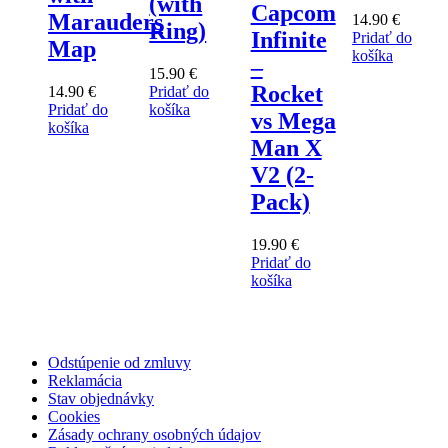
(with
Capcom
Marauders
14.90
€
Ring)
Infinite
Pridať do
Map
košíka
–
15.90
€
Rocket
14.90
€
Pridať do
Pridať do
košíka
vs Mega
košíka
Man X
V2 (2-
Pack)
19.90
€
Pridať do
košíka
Odstúpenie od zmluvy
Reklamácia
Stav objednávky
Cookies
Zásady ochrany osobných údajov