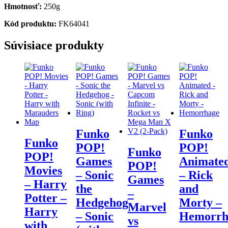
Hmotnosť:
250g
Kód produktu:
FK64041
Súvisiace produkty
Funko
Funko
Funko
POP!
POP!
Funko
POP!
Games
Animate
POP!
Movies
– Sonic
– Rick
Games
– Harry
the
and
–
Potter –
Hedgehog
Morty –
Marvel
Harry
– Sonic
Hemorrh
vs
with