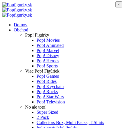
×
Domov
Obchod
Pop! Figúrky
Pop! Movies
Pop! Animated
Pop! Marvel
Pop! Disney
Pop! Heroes
Pop! Sports
Viac Pop! Figúriek
Pop! Games
Pop! Rides
Pop! Keychain
Pop! Rocks
Pop! Star Wars
Pop! Television
No ale toto!
Super Sized
2-Pack
Collectors Box, Multi Packs, T-Shirts
Iné zberateľské figúrky