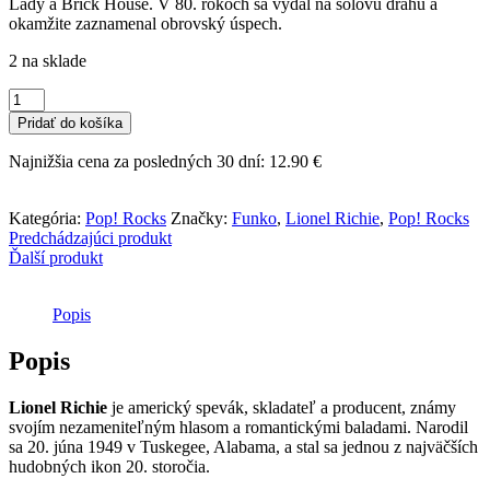
Lady a Brick House. V 80. rokoch sa vydal na sólovú dráhu a
okamžite zaznamenal obrovský úspech.
2 na sklade
množstvo
Funko
Pridať do košíka
POP!
Rocks
Najnižšia cena za posledných 30 dní:
12.90
€
-
Lionel
Richie
Kategória:
Pop! Rocks
Značky:
Funko
,
Lionel Richie
,
Pop! Rocks
Predchádzajúci produkt
Ďalší produkt
Popis
Popis
Lionel Richie
je americký spevák, skladateľ a producent, známy
svojím nezameniteľným hlasom a romantickými baladami. Narodil
sa 20. júna 1949 v Tuskegee, Alabama, a stal sa jednou z najväčších
hudobných ikon 20. storočia.