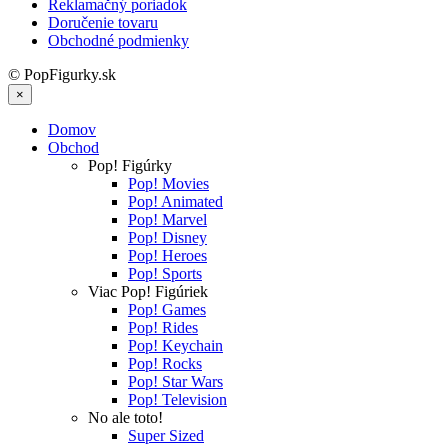
Reklamačný poriadok
Doručenie tovaru
Obchodné podmienky
© PopFigurky.sk
×
Domov
Obchod
Pop! Figúrky
Pop! Movies
Pop! Animated
Pop! Marvel
Pop! Disney
Pop! Heroes
Pop! Sports
Viac Pop! Figúriek
Pop! Games
Pop! Rides
Pop! Keychain
Pop! Rocks
Pop! Star Wars
Pop! Television
No ale toto!
Super Sized