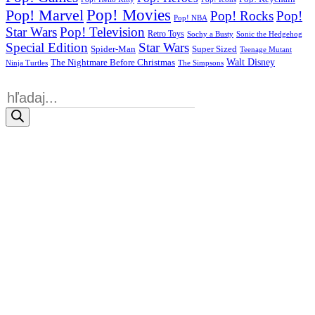
Pop! Movies
Pop! Marvel
Pop! Rocks
Pop!
Pop! NBA
Star Wars
Pop! Television
Retro Toys
Sochy a Busty
Sonic the Hedgehog
Special Edition
Star Wars
Spider-Man
Super Sized
Teenage Mutant
Walt Disney
The Nightmare Before Christmas
Ninja Turtles
The Simpsons
Products
search