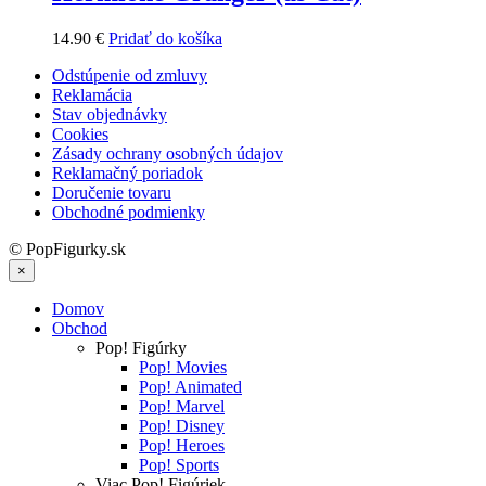
14.90
€
Pridať do košíka
Odstúpenie od zmluvy
Reklamácia
Stav objednávky
Cookies
Zásady ochrany osobných údajov
Reklamačný poriadok
Doručenie tovaru
Obchodné podmienky
© PopFigurky.sk
×
Domov
Obchod
Pop! Figúrky
Pop! Movies
Pop! Animated
Pop! Marvel
Pop! Disney
Pop! Heroes
Pop! Sports
Viac Pop! Figúriek