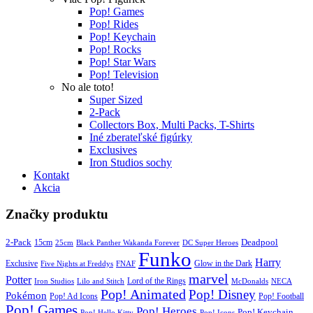
Pop! Games
Pop! Rides
Pop! Keychain
Pop! Rocks
Pop! Star Wars
Pop! Television
No ale toto!
Super Sized
2-Pack
Collectors Box, Multi Packs, T-Shirts
Iné zberateľské figúrky
Exclusives
Iron Studios sochy
Kontakt
Akcia
Značky produktu
2-Pack
15cm
Deadpool
25cm
Black Panther Wakanda Forever
DC Super Heroes
Funko
Harry
Exclusive
Glow in the Dark
Five Nights at Freddys
FNAF
marvel
Potter
Iron Studios
Lilo and Stitch
Lord of the Rings
McDonalds
NECA
Pop! Animated
Pop! Disney
Pokémon
Pop! Ad Icons
Pop! Football
Pop! Games
Pop! Heroes
Pop! Keychain
Pop! Hello Kitty
Pop! Icons