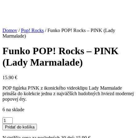
Domov
/
Pop! Rocks
/
Funko POP! Rocks – PINK (Lady
Marmalade)
Funko POP! Rocks – PINK
(Lady Marmalade)
15.90
€
POP figúrka P!NK z ikonického videoklipu Lady Marmalade
prináša do kolekcie jednu z najväčších hudobných hviezd modernej
popovej éry.
6 na sklade
množstvo
Funko
Pridať do košíka
POP!
Rocks
Najnižšia cena za posledných 30 dní:
15.90
€