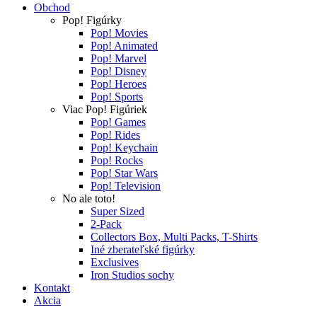
Obchod
Pop! Figúrky
Pop! Movies
Pop! Animated
Pop! Marvel
Pop! Disney
Pop! Heroes
Pop! Sports
Viac Pop! Figúriek
Pop! Games
Pop! Rides
Pop! Keychain
Pop! Rocks
Pop! Star Wars
Pop! Television
No ale toto!
Super Sized
2-Pack
Collectors Box, Multi Packs, T-Shirts
Iné zberateľské figúrky
Exclusives
Iron Studios sochy
Kontakt
Akcia