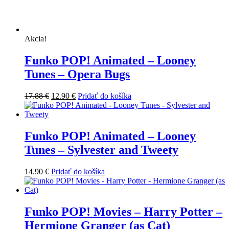
Akcia!
Funko POP! Animated – Looney
Tunes – Opera Bugs
Pôvodná
Aktuálna
17.88
€
12.90
€
Pridať do košíka
cena
cena
bola:
je:
17.88 €.
12.90 €.
Funko POP! Animated – Looney
Tunes – Sylvester and Tweety
14.90
€
Pridať do košíka
Funko POP! Movies – Harry Potter –
Hermione Granger (as Cat)