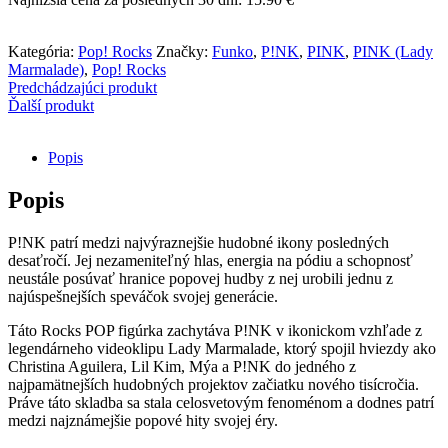
-
PINK
(Lady
Kategória:
Pop! Rocks
Značky:
Funko
,
P!NK
,
PINK
,
PINK (Lady
Marmalade)
Marmalade)
,
Pop! Rocks
Predchádzajúci produkt
Ďalší produkt
Popis
Popis
P!NK patrí medzi najvýraznejšie hudobné ikony posledných
desaťročí. Jej nezameniteľný hlas, energia na pódiu a schopnosť
neustále posúvať hranice popovej hudby z nej urobili jednu z
najúspešnejších speváčok svojej generácie.
Táto Rocks POP figúrka zachytáva P!NK v ikonickom vzhľade z
legendárneho videoklipu Lady Marmalade, ktorý spojil hviezdy ako
Christina Aguilera, Lil Kim, Mýa a P!NK do jedného z
najpamätnejších hudobných projektov začiatku nového tisícročia.
Práve táto skladba sa stala celosvetovým fenoménom a dodnes patrí
medzi najznámejšie popové hity svojej éry.