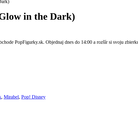
Dark)
Glow in the Dark)
chode PopFigurky.sk. Objednaj dnes do 14:00 a rozšír si svoju zbierku
k
,
Mirabel
,
Pop! Disney