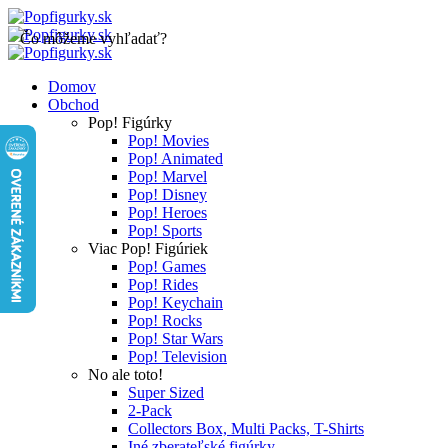
Čo môžeme vyhľadať?
Domov
Obchod
Pop! Figúrky
Pop! Movies
Pop! Animated
Pop! Marvel
Pop! Disney
Pop! Heroes
Pop! Sports
Viac Pop! Figúriek
Pop! Games
Pop! Rides
Pop! Keychain
Pop! Rocks
Pop! Star Wars
Pop! Television
No ale toto!
Super Sized
2-Pack
Collectors Box, Multi Packs, T-Shirts
Iné zberateľské figúrky