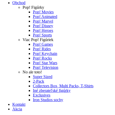
Obchod
Pop! Figúrky
Pop! Movies
Pop! Animated
Pop! Marvel
Pop! Disney
Pop! Heroes
Pop! Sports
Viac Pop! Figúriek
Pop! Games
Pop! Rides
Pop! Keychain
Pop! Rocks
Pop! Star Wars
Pop! Television
No ale toto!
Super Sized
2-Pack
Collectors Box, Multi Packs, T-Shirts
Iné zberateľské figúrky
Exclusives
Iron Studios sochy
Kontakt
Akcia