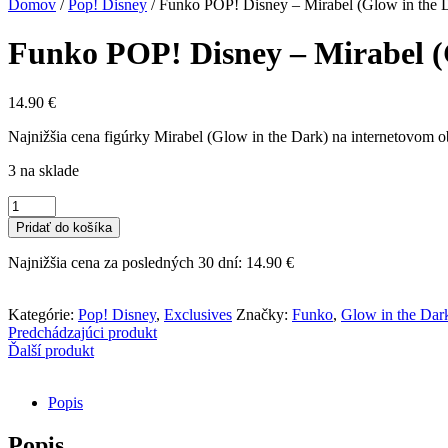
Domov
/
Pop! Disney
/
Funko POP! Disney – Mirabel (Glow in the 
Funko POP! Disney – Mirabel (
14.90
€
Najnižšia cena figúrky Mirabel (Glow in the Dark) na internetovom ob
3 na sklade
množstvo
Funko
Pridať do košíka
POP!
Disney
Najnižšia cena za posledných 30 dní:
14.90
€
-
Mirabel
(Glow
Kategórie:
Pop! Disney
,
Exclusives
Značky:
Funko
,
Glow in the Dar
in
Predchádzajúci produkt
the
Ďalší produkt
Dark)
Popis
Popis