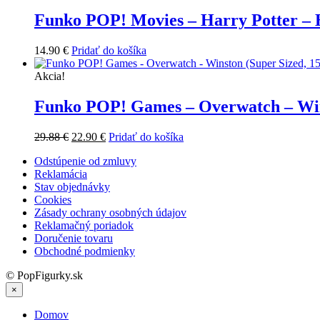
Funko POP! Movies – Harry Potter –
14.90
€
Pridať do košíka
Akcia!
Funko POP! Games – Overwatch – Win
Pôvodná
Aktuálna
29.88
€
22.90
€
Pridať do košíka
cena
cena
Odstúpenie od zmluvy
bola:
je:
Reklamácia
29.88 €.
22.90 €.
Stav objednávky
Cookies
Zásady ochrany osobných údajov
Reklamačný poriadok
Doručenie tovaru
Obchodné podmienky
© PopFigurky.sk
×
Domov