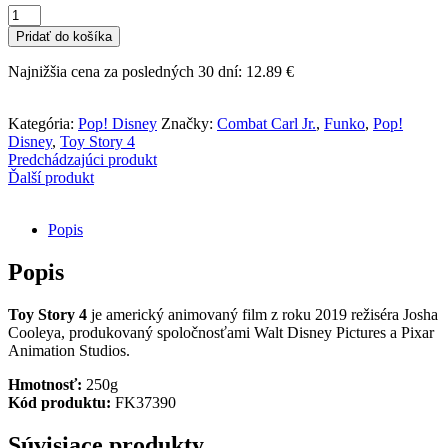
množstvo
Funko
Pridať do košíka
POP!
Disney
Najnižšia cena za posledných 30 dní:
12.89
€
-
Toy
Story
Kategória:
Pop! Disney
Značky:
Combat Carl Jr.
,
Funko
,
Pop!
4
Disney
,
Toy Story 4
-
Predchádzajúci produkt
Combat
Ďalší produkt
Carl
Jr.
Popis
Popis
Toy Story 4
je americký animovaný film z roku 2019 režiséra Josha
Cooleya, produkovaný spoločnosťami Walt Disney Pictures a Pixar
Animation Studios.
Hmotnosť:
250g
Kód produktu:
FK37390
Súvisiace produkty