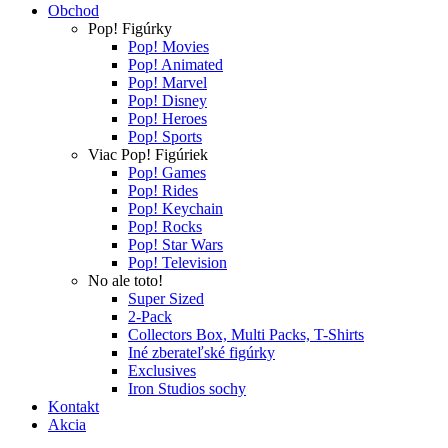
Obchod
Pop! Figúrky
Pop! Movies
Pop! Animated
Pop! Marvel
Pop! Disney
Pop! Heroes
Pop! Sports
Viac Pop! Figúriek
Pop! Games
Pop! Rides
Pop! Keychain
Pop! Rocks
Pop! Star Wars
Pop! Television
No ale toto!
Super Sized
2-Pack
Collectors Box, Multi Packs, T-Shirts
Iné zberateľské figúrky
Exclusives
Iron Studios sochy
Kontakt
Akcia