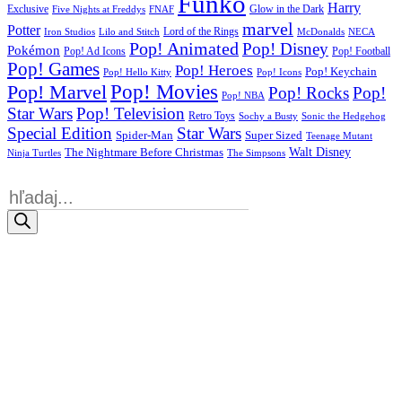
Funko
Harry
Exclusive
Glow in the Dark
Five Nights at Freddys
FNAF
marvel
Potter
Iron Studios
Lilo and Stitch
Lord of the Rings
McDonalds
NECA
Pop! Animated
Pop! Disney
Pokémon
Pop! Ad Icons
Pop! Football
Pop! Games
Pop! Heroes
Pop! Keychain
Pop! Hello Kitty
Pop! Icons
Pop! Movies
Pop! Marvel
Pop! Rocks
Pop!
Pop! NBA
Star Wars
Pop! Television
Retro Toys
Sochy a Busty
Sonic the Hedgehog
Special Edition
Star Wars
Spider-Man
Super Sized
Teenage Mutant
Walt Disney
The Nightmare Before Christmas
Ninja Turtles
The Simpsons
Products
search