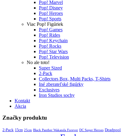
Pop! Marvel
Pop! Disney
Pop! Heroes
Pop! Sports
Viac Pop! Figúriek
Pop! Games
Pop! Rides
Pop! Keychain
Pop! Rocks
Pop! Star Wars
Pop! Television
No ale toto!
Super Sized
2-Pack
Collectors Box, Multi Packs, T-Shirts
Iné zberateľské figúrky
Exclusives
Iron Studios sochy
Kontakt
Akcia
Značky produktu
2-Pack
15cm
Deadpool
25cm
Black Panther Wakanda Forever
DC Super Heroes