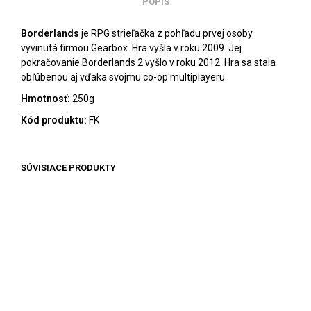
POPIS
Borderlands
je RPG strieľačka z pohľadu prvej osoby
vyvinutá firmou Gearbox. Hra vyšla v roku 2009. Jej
pokračovanie Borderlands 2 vyšlo v roku 2012. Hra sa stala
obľúbenou aj vďaka svojmu co-op multiplayeru.
Hmotnosť:
250g
Kód produktu:
FK
SÚVISIACE PRODUKTY
14.90
€
PRIDAŤ DO KOŠÍKA