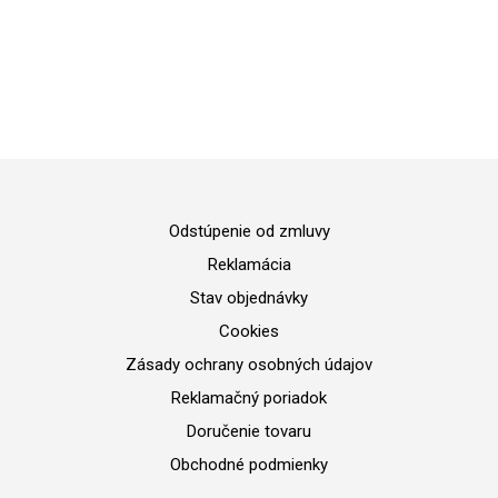
Pôvodná
Aktuálna
24.90
€
19.90
€
cena
cena
PRIDAŤ DO KOŠÍKA
bola:
je:
24.90 €.
19.90 €.
Odstúpenie od zmluvy
Reklamácia
Stav objednávky
Cookies
Zásady ochrany osobných údajov
Reklamačný poriadok
Doručenie tovaru
Obchodné podmienky