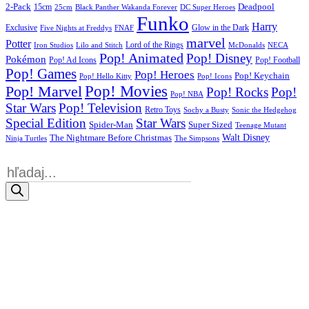
2-Pack
15cm
Deadpool
25cm
Black Panther Wakanda Forever
DC Super Heroes
Funko
Harry
Exclusive
Glow in the Dark
Five Nights at Freddys
FNAF
marvel
Potter
Iron Studios
Lilo and Stitch
Lord of the Rings
McDonalds
NECA
Pop! Animated
Pop! Disney
Pokémon
Pop! Ad Icons
Pop! Football
Pop! Games
Pop! Heroes
Pop! Keychain
Pop! Hello Kitty
Pop! Icons
Pop! Movies
Pop! Marvel
Pop! Rocks
Pop!
Pop! NBA
Star Wars
Pop! Television
Retro Toys
Sochy a Busty
Sonic the Hedgehog
Special Edition
Star Wars
Spider-Man
Super Sized
Teenage Mutant
Walt Disney
The Nightmare Before Christmas
Ninja Turtles
The Simpsons
Products
search