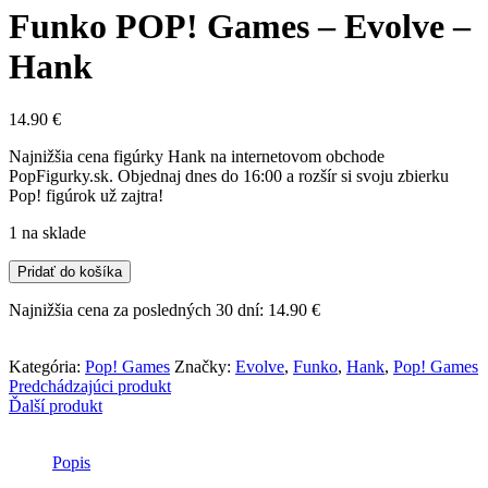
Funko POP! Games – Evolve –
Hank
14.90
€
Najnižšia cena figúrky Hank na internetovom obchode
PopFigurky.sk. Objednaj dnes do 16:00 a rozšír si svoju zbierku
Pop! figúrok už zajtra!
1 na sklade
množstvo
Pridať do košíka
Funko
POP!
Najnižšia cena za posledných 30 dní:
14.90
€
Games
-
Evolve
Kategória:
Pop! Games
Značky:
Evolve
,
Funko
,
Hank
,
Pop! Games
-
Predchádzajúci produkt
Hank
Ďalší produkt
Popis