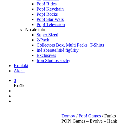
Pop! Rides
Pop! Keychain
Pop! Rocks
Pop! Star Wars
Pop! Television
No ale toto!
Super Sized
2-Pack
Collectors Box, Multi Packs, T-Shirts
Iné zberateľské figúrky
Exclusives
Iron Studios sochy
Kontakt
Akcia
0
Košík
Domov
/
Pop! Games
/
Funko
POP! Games – Evolve – Hank