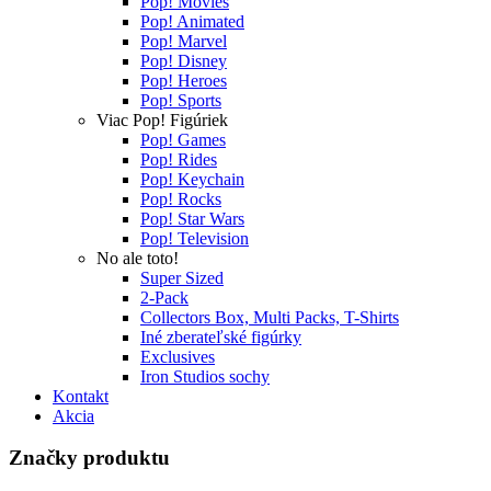
Pop! Movies
Pop! Animated
Pop! Marvel
Pop! Disney
Pop! Heroes
Pop! Sports
Viac Pop! Figúriek
Pop! Games
Pop! Rides
Pop! Keychain
Pop! Rocks
Pop! Star Wars
Pop! Television
No ale toto!
Super Sized
2-Pack
Collectors Box, Multi Packs, T-Shirts
Iné zberateľské figúrky
Exclusives
Iron Studios sochy
Kontakt
Akcia
Značky produktu