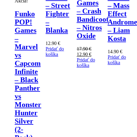
Akcia!
Games
– Street
– Mass
– Crash
Funko
Fighter
Effect
Bandicoot
POP!
–
Androme
– Nitros
Games
Blanka
– Liam
Oxide
–
Kosta
12.90
€
Marvel
Pridať do
17.90
€
14.90
€
vs
Pôvodná
Aktuálna
košíka
12.90
€
Pridať do
cena
cena
Pridať do
Capcom
košíka
bola:
je:
košíka
Infinite
17.90 €.
12.90 €.
– Black
Panther
vs
Monster
Hunter
Silver
(2-