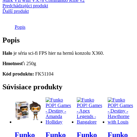
Mark VII with VX78 Commando Rifle v2
Mark
Predchádzajúci produkt
VII
Ďalší produkt
with
VX78
Commando
Popis
Rifle
v2
Popis
Halo
je séria sci-fi FPS hier na hernú konzolu X360.
Hmotnosť:
250g
Kód produktu:
FK51104
Súvisiace produkty
Funko
Funko
Funko
Funko