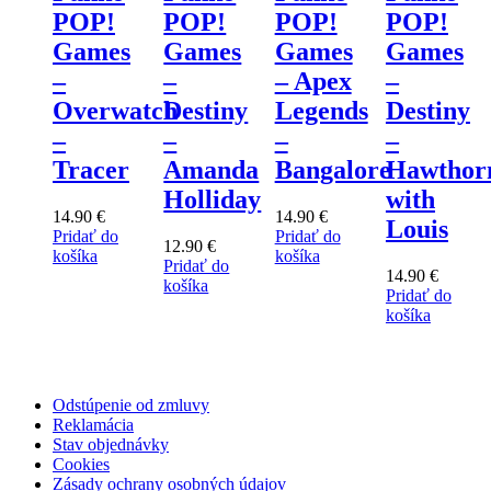
POP!
POP!
POP!
POP!
Games
Games
Games
Games
–
– Apex
–
–
Destiny
Legends
Destiny
Overwatch
–
–
–
–
Amanda
Bangalore
Hawthor
Tracer
Holliday
with
14.90
€
14.90
€
Louis
Pridať do
Pridať do
12.90
€
košíka
košíka
Pridať do
14.90
€
košíka
Pridať do
košíka
Odstúpenie od zmluvy
Reklamácia
Stav objednávky
Cookies
Zásady ochrany osobných údajov