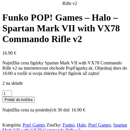
Rifle v2
Funko POP! Games – Halo –
Spartan Mark VII with VX78
Commando Rifle v2
16.90
€
Najnižšia cena figúrky Spartan Mark VII with VX78 Commando
Rifle v2 na internetovom obchode PopFigurky.sk. Objednaj dnes do
16:00 a rozšír si svoju zbierku Pop! figúrok už zajtra!
2 na sklade
množstvo
Funko
Pridať do košíka
POP!
Games
Najnižšia cena za posledných 30 dní:
16.90
€
-
Halo
-
Kategória:
Pop! Games
Značky:
Funko
,
Halo
,
Pop! Games
,
Spartan
Spartan