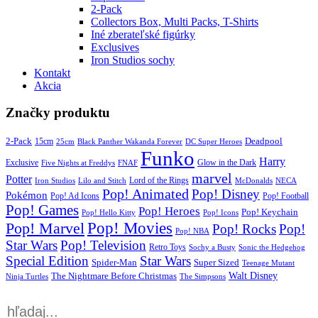
2-Pack
Collectors Box, Multi Packs, T-Shirts
Iné zberateľské figúrky
Exclusives
Iron Studios sochy
Kontakt
Akcia
Značky produktu
2-Pack
15cm
Deadpool
25cm
Black Panther Wakanda Forever
DC Super Heroes
Funko
Harry
Exclusive
Glow in the Dark
Five Nights at Freddys
FNAF
marvel
Potter
Iron Studios
Lilo and Stitch
Lord of the Rings
McDonalds
NECA
Pop! Animated
Pop! Disney
Pokémon
Pop! Ad Icons
Pop! Football
Pop! Games
Pop! Heroes
Pop! Keychain
Pop! Hello Kitty
Pop! Icons
Pop! Movies
Pop! Marvel
Pop! Rocks
Pop!
Pop! NBA
Star Wars
Pop! Television
Retro Toys
Sochy a Busty
Sonic the Hedgehog
Special Edition
Star Wars
Spider-Man
Super Sized
Teenage Mutant
Walt Disney
The Nightmare Before Christmas
Ninja Turtles
The Simpsons
Products