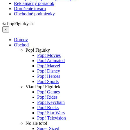
Reklamačný poriadok
Doručenie tovaru
Obchodné podmienky
© PopFigurky.sk
×
Domov
Obchod
Pop! Figúrky
Pop! Movies
Pop! Animated
Pop! Marvel
Pop! Disney
Pop! Heroes
Pop! Sports
Viac Pop! Figúriek
Pop! Games
Pop! Rides
Pop! Keychain
Pop! Rocks
Pop! Star Wars
Pop! Television
No ale toto!
Super Sized