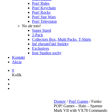
Pop! Rides
Pop! Keychain
Pop! Rocks
Pop! Star Wars
Pop! Television
No ale toto!
Super Sized
2-Pack
Collectors Box, Multi Packs, T-Shirts
Iné zberateľské figúrky
Exclusives
Iron Studios sochy
Kontakt
Akcia
0
Košík
Domov
/
Pop! Games
/
Funko
POP! Games – Halo – Spartan
Mark VII with VX78 Commando