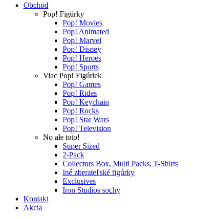
Obchod
Pop! Figúrky
Pop! Movies
Pop! Animated
Pop! Marvel
Pop! Disney
Pop! Heroes
Pop! Sports
Viac Pop! Figúriek
Pop! Games
Pop! Rides
Pop! Keychain
Pop! Rocks
Pop! Star Wars
Pop! Television
No ale toto!
Super Sized
2-Pack
Collectors Box, Multi Packs, T-Shirts
Iné zberateľské figúrky
Exclusives
Iron Studios sochy
Kontakt
Akcia