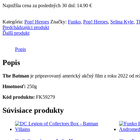
POP!
Najnižšia cena za posledných 30 dní:
14.90
€
Heroes
-
The
Kategória:
Pop! Heroes
Značky:
Funko
,
Pop! Heroes
,
Selina Kyle
,
T
Batman
Predchádzajúci produkt
-
Ďalší produkt
Selina
Kyle
Popis
Popis
The Batman
je pripravovaný americký akčný film z roku 2022 od re
Hmotnosť:
250g
Kód produktu:
FK59279
Súvisiace produkty