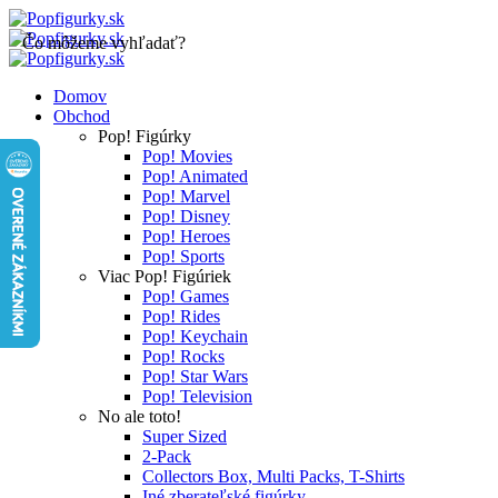
Čo môžeme vyhľadať?
Domov
Obchod
Pop! Figúrky
Pop! Movies
Pop! Animated
Pop! Marvel
Pop! Disney
Pop! Heroes
Pop! Sports
Viac Pop! Figúriek
Pop! Games
Pop! Rides
Pop! Keychain
Pop! Rocks
Pop! Star Wars
Pop! Television
No ale toto!
Super Sized
2-Pack
Collectors Box, Multi Packs, T-Shirts
Iné zberateľské figúrky