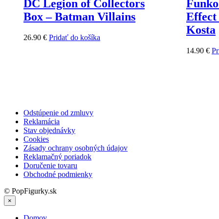
DC Legion of Collectors
Funko
Box – Batman Villains
Effec
Kosta
26.90
€
Pridať do košíka
14.90
€
Pr
Odstúpenie od zmluvy
Reklamácia
Stav objednávky
Cookies
Zásady ochrany osobných údajov
Reklamačný poriadok
Doručenie tovaru
Obchodné podmienky
© PopFigurky.sk
×
Domov