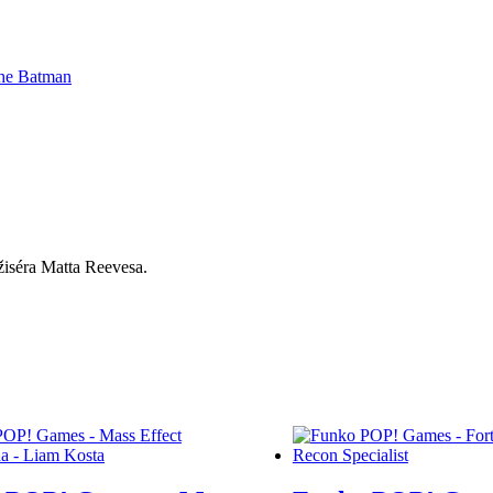
he Batman
žiséra Matta Reevesa.