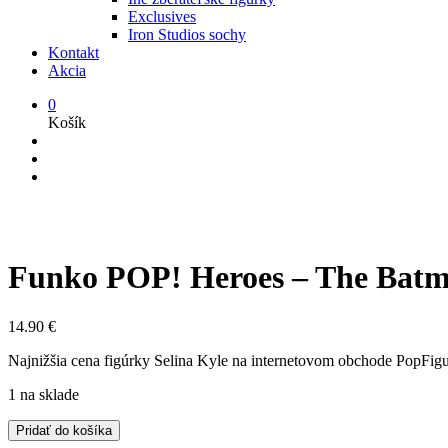
Exclusives
Iron Studios sochy
Kontakt
Akcia
0
Košík
Funko POP! Heroes – The Batma
14.90
€
Najnižšia cena figúrky Selina Kyle na internetovom obchode PopFigurk
1 na sklade
množstvo
Pridať do košíka
Funko