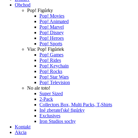
Obchod
Pop! Figúrky
Pop! Movies
Pop! Animated
Pop! Marvel
Pop! Disney
Pop! Heroes
Pop! Sports
Viac Pop! Figúriek
Pop! Games
Pop! Rides
Pop! Keychain
Pop! Rocks
Pop! Star Wars
Pop! Television
No ale toto!
Super Sized
2-Pack
Collectors Box, Multi Packs, T-Shirts
Iné zberateľské figúrky
Exclusives
Iron Studios sochy
Kontakt
Akcia