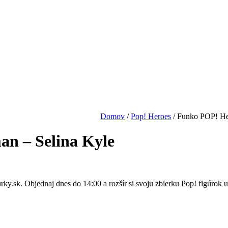
Domov
/
Pop! Heroes
/
Funko POP! Her
n – Selina Kyle
y.sk. Objednaj dnes do 14:00 a rozšír si svoju zbierku Pop! figúrok už