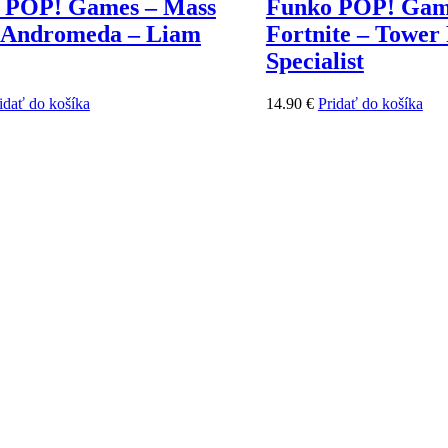
 POP! Games – Mass
Funko POP! Gam
t Andromeda – Liam
Fortnite – Tower
Specialist
idať do košíka
14.90
€
Pridať do košíka