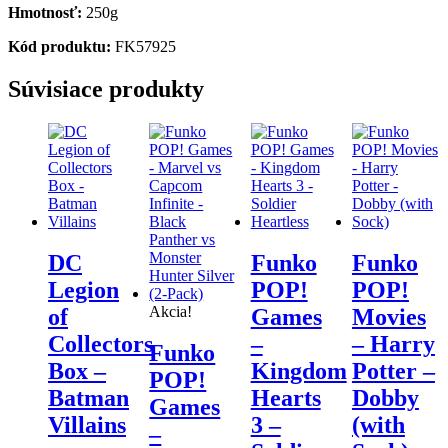
Hmotnosť:
250g
Kód produktu:
FK57925
Súvisiace produkty
DC
Funko
Funko
Legion
POP!
POP!
Akcia!
of
Games
Movies
Collectors
–
– Harry
Funko
Box –
Kingdom
Potter –
POP!
Batman
Hearts
Dobby
Games
Villains
3 –
(with
–