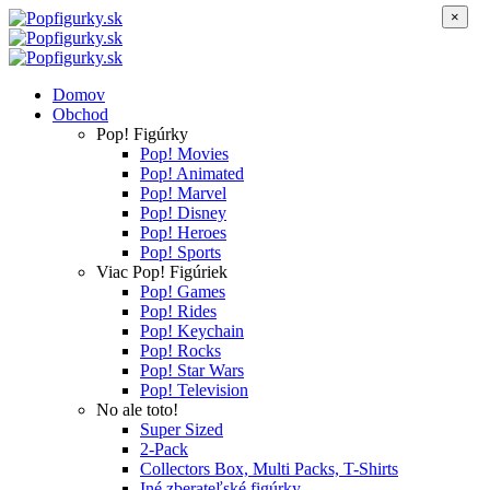
×
Domov
Obchod
Pop! Figúrky
Pop! Movies
Pop! Animated
Pop! Marvel
Pop! Disney
Pop! Heroes
Pop! Sports
Viac Pop! Figúriek
Pop! Games
Pop! Rides
Pop! Keychain
Pop! Rocks
Pop! Star Wars
Pop! Television
No ale toto!
Super Sized
2-Pack
Collectors Box, Multi Packs, T-Shirts
Iné zberateľské figúrky