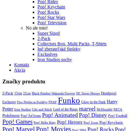
Pop! Rides
Pop! Keychain
Pop! Rocks
Pop! Star Wars
Pop! Television
No ale toto!
Super Sized
2-Pack
Collectors Box, Multi Packs, T-Shirts
Iné zberateľské figúrky
Exclusives
Iron Studios sochy
Kontakt
Akcia
Značky produktu
2-Pack
15cm
Deadpool
25cm
Black Panther Wakanda Forever
DC Super Heroes
Funko
Harry
Exclusive
Glow in the Dark
Five Nights at Freddys
FNAF
marvel
Potter
Iron Studios
Lilo and Stitch
Lord of the Rings
McDonalds
NECA
Pop! Animated
Pop! Disney
Pokémon
Pop! Ad Icons
Pop! Football
Pop! Games
Pop! Heroes
Pop! Keychain
Pop! Hello Kitty
Pop! Icons
Pop! Movies
Pop! Marvel
Pop! Rocks
Pop!
Pop! NBA