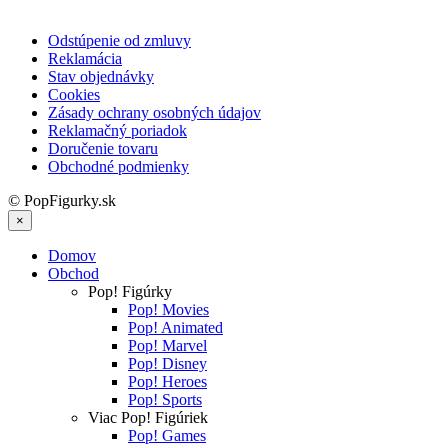
Odstúpenie od zmluvy
Reklamácia
Stav objednávky
Cookies
Zásady ochrany osobných údajov
Reklamačný poriadok
Doručenie tovaru
Obchodné podmienky
© PopFigurky.sk
×
Domov
Obchod
Pop! Figúrky
Pop! Movies
Pop! Animated
Pop! Marvel
Pop! Disney
Pop! Heroes
Pop! Sports
Viac Pop! Figúriek
Pop! Games