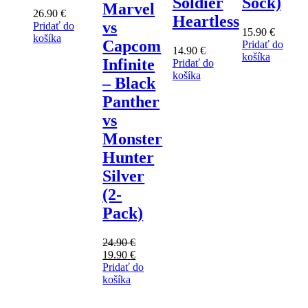
Soldier
Sock)
Marvel
26.90
€
Heartless
vs
Pridať do
15.90
€
košíka
Capcom
Pridať do
14.90
€
košíka
Infinite
Pridať do
košíka
– Black
Panther
vs
Monster
Hunter
Silver
(2-
Pack)
24.90
€
Pôvodná
Aktuálna
19.90
€
cena
cena
Pridať do
bola:
je:
košíka
24.90 €.
19.90 €.