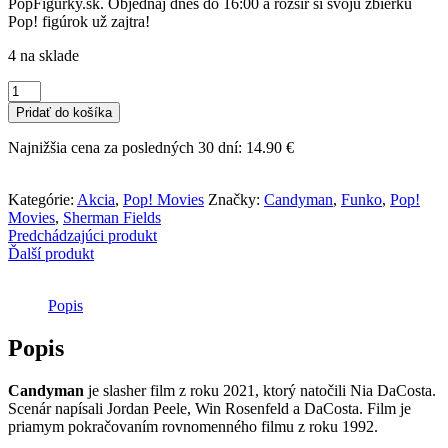
PopFigurky.sk. Objednaj dnes do 16:00 a rozšír si svoju zbierku
Pop! figúrok už zajtra!
4 na sklade
množstvo
Funko
Pridať do košíka
POP!
Movies
Najnižšia cena za posledných 30 dní:
14.90
€
-
Candyman
-
Kategórie:
Akcia
,
Pop! Movies
Značky:
Candyman
,
Funko
,
Pop!
Sherman
Movies
,
Sherman Fields
Fields
Predchádzajúci produkt
Ďalší produkt
Popis
Popis
Candyman
je slasher film z roku 2021, ktorý natočili Nia DaCosta.
Scenár napísali Jordan Peele, Win Rosenfeld a DaCosta. Film je
priamym pokračovaním rovnomenného filmu z roku 1992.