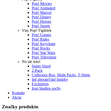
Pop! Movies
Pop! Animated
Pop! Marvel
Pop! Disney
Pop! Heroes
Pop! Sports
Viac Pop! Figúriek
Pop! Games
Pop! Rides
Pop! Keychain
Pop! Rocks
Pop! Star Wars
Pop! Television
No ale toto!
Super Sized
2-Pack
Collectors Box, Multi Packs, T-Shirts
Iné zberateľské figúrky
Exclusives
Iron Studios sochy
Kontakt
Akcia
Značky produktu