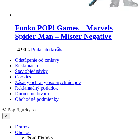
Funko POP! Games – Marvels
Spider-Man – Mister Negative
14.90
€
Pridať do košíka
Odstúpenie od zmluvy
Reklamácia
Stav objednávky
Cookies
Zásady ochrany osobných údajov
Reklamačný poriadok
Doručenie tovaru
Obchodné podmienky
© PopFigurky.sk
×
Domov
Obchod
Pop! Figúrky