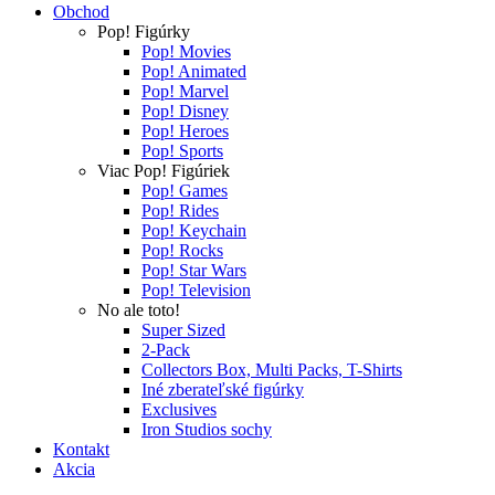
Obchod
Pop! Figúrky
Pop! Movies
Pop! Animated
Pop! Marvel
Pop! Disney
Pop! Heroes
Pop! Sports
Viac Pop! Figúriek
Pop! Games
Pop! Rides
Pop! Keychain
Pop! Rocks
Pop! Star Wars
Pop! Television
No ale toto!
Super Sized
2-Pack
Collectors Box, Multi Packs, T-Shirts
Iné zberateľské figúrky
Exclusives
Iron Studios sochy
Kontakt
Akcia