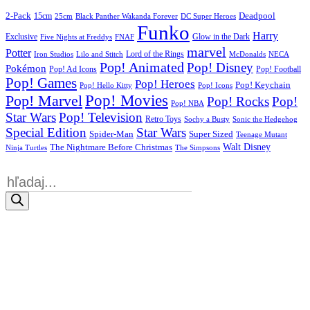
2-Pack
15cm
Deadpool
25cm
Black Panther Wakanda Forever
DC Super Heroes
Funko
Harry
Exclusive
Glow in the Dark
Five Nights at Freddys
FNAF
marvel
Potter
Iron Studios
Lilo and Stitch
Lord of the Rings
McDonalds
NECA
Pop! Animated
Pop! Disney
Pokémon
Pop! Ad Icons
Pop! Football
Pop! Games
Pop! Heroes
Pop! Keychain
Pop! Hello Kitty
Pop! Icons
Pop! Movies
Pop! Marvel
Pop! Rocks
Pop!
Pop! NBA
Star Wars
Pop! Television
Retro Toys
Sochy a Busty
Sonic the Hedgehog
Special Edition
Star Wars
Spider-Man
Super Sized
Teenage Mutant
Walt Disney
The Nightmare Before Christmas
Ninja Turtles
The Simpsons
Products
search