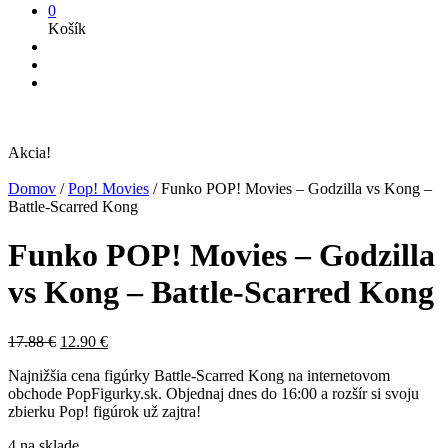
0
Košík
Akcia!
Domov
/
Pop! Movies
/
Funko POP! Movies – Godzilla vs Kong –
Battle-Scarred Kong
Funko POP! Movies – Godzilla
vs Kong – Battle-Scarred Kong
Pôvodná
Aktuálna
17.88
€
12.90
€
cena
cena
Najnižšia cena figúrky Battle-Scarred Kong na internetovom
bola:
je:
obchode PopFigurky.sk. Objednaj dnes do 16:00 a rozšír si svoju
17.88 €.
12.90 €.
zbierku Pop! figúrok už zajtra!
4 na sklade