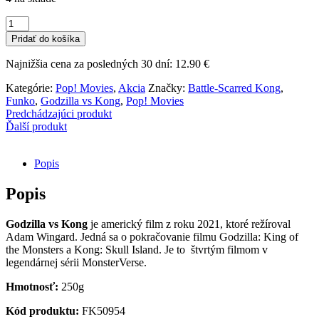
množstvo
Funko
Pridať do košíka
POP!
Movies
Najnižšia cena za posledných 30 dní:
12.90
€
-
Godzilla
Kategórie:
Pop! Movies
,
Akcia
Značky:
Battle-Scarred Kong
,
vs
Funko
,
Godzilla vs Kong
,
Pop! Movies
Kong
Predchádzajúci produkt
-
Ďalší produkt
Battle-
Scarred
Kong
Popis
Popis
Godzilla vs Kong
je americký film z roku 2021, ktoré režíroval
Adam Wingard. Jedná sa o pokračovanie filmu Godzilla: King of
the Monsters a Kong: Skull Island. Je to štvrtým filmom v
legendárnej sérii MonsterVerse.
Hmotnosť:
250g
Kód produktu:
FK50954