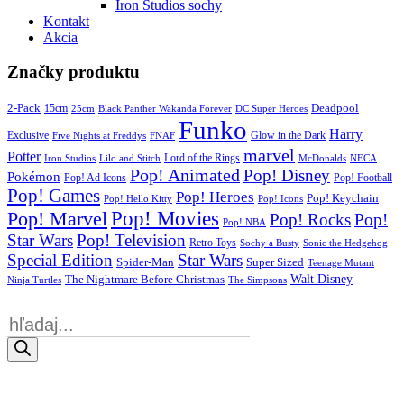
Iron Studios sochy
Kontakt
Akcia
Značky produktu
2-Pack
15cm
Deadpool
25cm
Black Panther Wakanda Forever
DC Super Heroes
Funko
Harry
Exclusive
Glow in the Dark
Five Nights at Freddys
FNAF
marvel
Potter
Iron Studios
Lilo and Stitch
Lord of the Rings
McDonalds
NECA
Pop! Animated
Pop! Disney
Pokémon
Pop! Ad Icons
Pop! Football
Pop! Games
Pop! Heroes
Pop! Keychain
Pop! Hello Kitty
Pop! Icons
Pop! Movies
Pop! Marvel
Pop! Rocks
Pop!
Pop! NBA
Star Wars
Pop! Television
Retro Toys
Sochy a Busty
Sonic the Hedgehog
Special Edition
Star Wars
Spider-Man
Super Sized
Teenage Mutant
Walt Disney
The Nightmare Before Christmas
Ninja Turtles
The Simpsons
Products
search