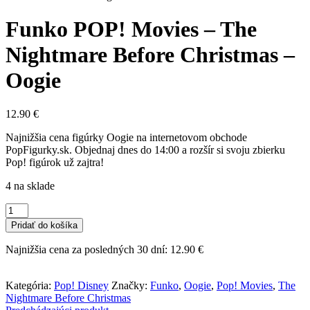
Funko POP! Movies – The
Nightmare Before Christmas –
Oogie
12.90
€
Najnižšia cena figúrky Oogie na internetovom obchode
PopFigurky.sk. Objednaj dnes do 14:00 a rozšír si svoju zbierku
Pop! figúrok už zajtra!
4 na sklade
množstvo
Funko
Pridať do košíka
POP!
Movies
Najnižšia cena za posledných 30 dní:
12.90
€
-
The
Nightmare
Kategória:
Pop! Disney
Značky:
Funko
,
Oogie
,
Pop! Movies
,
The
Before
Nightmare Before Christmas
Christmas