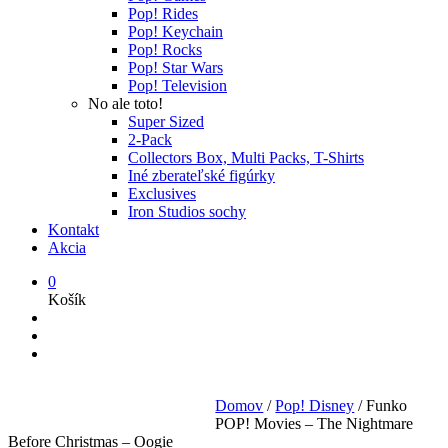
Pop! Rides
Pop! Keychain
Pop! Rocks
Pop! Star Wars
Pop! Television
No ale toto!
Super Sized
2-Pack
Collectors Box, Multi Packs, T-Shirts
Iné zberateľské figúrky
Exclusives
Iron Studios sochy
Kontakt
Akcia
0
Košík
Domov
/
Pop! Disney
/
Funko
POP! Movies – The Nightmare
Before Christmas – Oogie