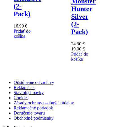
Monster
(2-
Hunter
Pack)
Silver
(2-
16.90
€
Pack)
Pridať do
košíka
24.90
€
Pôvodná
Aktuálna
19.90
€
cena
cena
Pridať do
bola:
je:
košíka
24.90 €.
19.90 €.
Odstúpenie od zmluvy
Reklamácia
Stav objednávky
Cookies
Zásady ochrany osobných údajov
Reklamačný poriadok
Doručenie tovaru
Obchodné podmienky