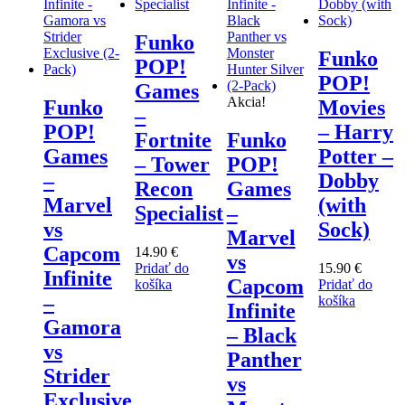
Funko
Funko
POP!
POP!
Games
Akcia!
Funko
Movies
–
POP!
– Harry
Fortnite
Funko
Games
Potter –
– Tower
POP!
–
Dobby
Recon
Games
Marvel
(with
Specialist
–
vs
Sock)
Marvel
Capcom
14.90
€
vs
Pridať do
15.90
€
Infinite
Capcom
košíka
Pridať do
–
košíka
Infinite
Gamora
– Black
vs
Panther
Strider
vs
Exclusive