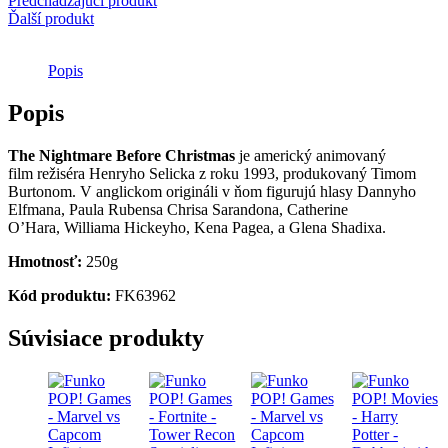
Predchádzajúci produkt
-
Ďalší produkt
Oogie
Popis
Popis
The Nightmare Before Christmas
je americký animovaný
film režiséra Henryho Selicka z roku 1993, produkovaný Timom
Burtonom. V anglickom origináli v ňom figurujú hlasy Dannyho
Elfmana, Paula Rubensa Chrisa Sarandona, Catherine
O’Hara, Williama Hickeyho, Kena Pagea, a Glena Shadixa.
Hmotnosť:
250g
Kód produktu:
FK63962
Súvisiace produkty