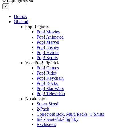
© PopFigurky.sk
×
Domov
Obchod
Pop! Figúrky
Pop! Movies
Pop! Animated
Pop! Marvel
Pop! Disney
Pop! Heroes
Pop! Sports
Viac Pop! Figúriek
Pop! Games
Pop! Rides
Pop! Keychain
Pop! Rocks
Pop! Star Wars
Pop! Television
No ale toto!
Super Sized
2-Pack
Collectors Box, Multi Packs, T-Shirts
Iné zberateľské figúrky
Exclusives