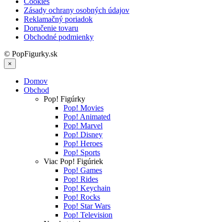
Cookies
Zásady ochrany osobných údajov
Reklamačný poriadok
Doručenie tovaru
Obchodné podmienky
© PopFigurky.sk
×
Domov
Obchod
Pop! Figúrky
Pop! Movies
Pop! Animated
Pop! Marvel
Pop! Disney
Pop! Heroes
Pop! Sports
Viac Pop! Figúriek
Pop! Games
Pop! Rides
Pop! Keychain
Pop! Rocks
Pop! Star Wars
Pop! Television