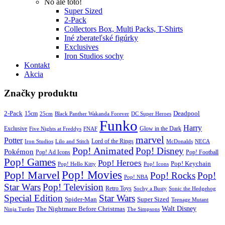
No ale toto!
Super Sized
2-Pack
Collectors Box, Multi Packs, T-Shirts
Iné zberateľské figúrky
Exclusives
Iron Studios sochy
Kontakt
Akcia
Značky produktu
2-Pack
15cm
Deadpool
25cm
Black Panther Wakanda Forever
DC Super Heroes
Funko
Harry
Exclusive
Glow in the Dark
Five Nights at Freddys
FNAF
marvel
Potter
Iron Studios
Lilo and Stitch
Lord of the Rings
McDonalds
NECA
Pop! Animated
Pop! Disney
Pokémon
Pop! Ad Icons
Pop! Football
Pop! Games
Pop! Heroes
Pop! Keychain
Pop! Hello Kitty
Pop! Icons
Pop! Movies
Pop! Marvel
Pop! Rocks
Pop!
Pop! NBA
Star Wars
Pop! Television
Retro Toys
Sochy a Busty
Sonic the Hedgehog
Special Edition
Star Wars
Spider-Man
Super Sized
Teenage Mutant
Walt Disney
The Nightmare Before Christmas
Ninja Turtles
The Simpsons