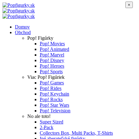
×
Domov
Obchod
Pop! Figúrky
Pop! Movies
Pop! Animated
Pop! Marvel
Pop! Disney
Pop! Heroes
Pop! Sports
Viac Pop! Figúriek
Pop! Games
Pop! Rides
Pop! Keychain
Pop! Rocks
Pop! Star Wars
Pop! Television
No ale toto!
Super Sized
2-Pack
Collectors Box, Multi Packs, T-Shirts
Iné zberateľské figúrky