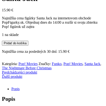
15.90
€
Najnižšia cena figúrky Santa Jack na internetovom obchode
PopFigurky.sk. Objednaj dnes do 14:00 a rozšír si svoju zbierku
Pop! figúrok už zajtra
1 na sklade
množstvo
Pridať do košíka
Funko
POP!
Najnižšia cena za posledných 30 dní:
15.90
€
Movies
-
The
Kategória:
Pop! Movies
Značky:
Funko
,
Pop! Movies
,
Santa Jack
,
Nightmare
The Nightmare Before Christmas
Before
Predchádzajúci produkt
Christmas
Ďalší produkt
-
Santa
Popis
Jack
Popis