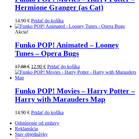
Hermione Granger (as Cat)
14.90
€
Pridať do košíka
Akcia!
Funko POP! Animated – Looney
Tunes – Opera Bugs
Pôvodná
Aktuálna
17.88
€
12.90
€
Pridať do košíka
cena
cena
bola:
je:
17.88 €.
12.90 €.
Funko POP! Movies – Harry Potter –
Harry with Marauders Map
14.90
€
Pridať do košíka
Odstúpenie od zmluvy
Reklamácia
Stav objednávky