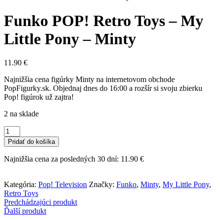
Funko POP! Retro Toys – My
Little Pony – Minty
11.90
€
Najnižšia cena figúrky Minty na internetovom obchode
PopFigurky.sk. Objednaj dnes do 16:00 a rozšír si svoju zbierku
Pop! figúrok už zajtra!
2 na sklade
množstvo
Funko
Pridať do košíka
POP!
Retro
Najnižšia cena za posledných 30 dní:
11.90
€
Toys
-
My
Kategória:
Pop! Television
Značky:
Funko
,
Minty
,
My Little Pony
,
Little
Retro Toys
Pony
Predchádzajúci produkt
-
Ďalší produkt
Minty