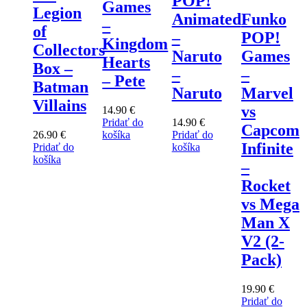
POP!
Games
Legion
Animated
Funko
–
of
–
POP!
Kingdom
Collectors
Naruto
Games
Hearts
Box –
–
–
– Pete
Batman
Naruto
Marvel
Villains
vs
14.90
€
Pridať do
14.90
€
Capcom
26.90
€
košíka
Pridať do
Infinite
Pridať do
košíka
košíka
–
Rocket
vs Mega
Man X
V2 (2-
Pack)
19.90
€
Pridať do