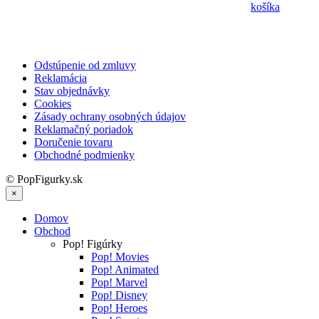
košíka
Odstúpenie od zmluvy
Reklamácia
Stav objednávky
Cookies
Zásady ochrany osobných údajov
Reklamačný poriadok
Doručenie tovaru
Obchodné podmienky
© PopFigurky.sk
×
Domov
Obchod
Pop! Figúrky
Pop! Movies
Pop! Animated
Pop! Marvel
Pop! Disney
Pop! Heroes