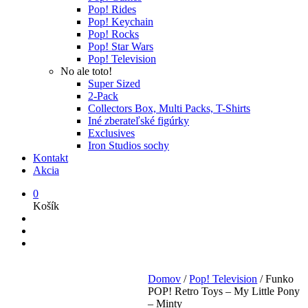
Pop! Rides
Pop! Keychain
Pop! Rocks
Pop! Star Wars
Pop! Television
No ale toto!
Super Sized
2-Pack
Collectors Box, Multi Packs, T-Shirts
Iné zberateľské figúrky
Exclusives
Iron Studios sochy
Kontakt
Akcia
0
Košík
Domov
/
Pop! Television
/
Funko
POP! Retro Toys – My Little Pony
– Minty