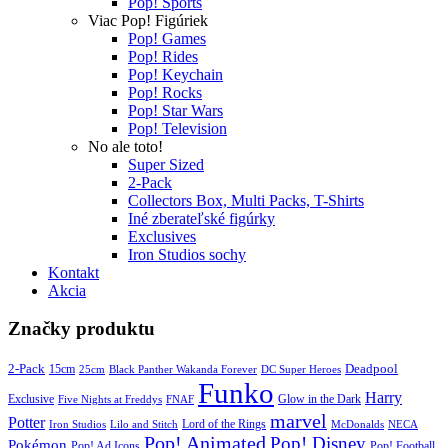
Pop! Sports
Viac Pop! Figúriek
Pop! Games
Pop! Rides
Pop! Keychain
Pop! Rocks
Pop! Star Wars
Pop! Television
No ale toto!
Super Sized
2-Pack
Collectors Box, Multi Packs, T-Shirts
Iné zberateľské figúrky
Exclusives
Iron Studios sochy
Kontakt
Akcia
Značky produktu
2-Pack
15cm
Deadpool
25cm
Black Panther Wakanda Forever
DC Super Heroes
Funko
Harry
Exclusive
Glow in the Dark
Five Nights at Freddys
FNAF
marvel
Potter
Iron Studios
Lilo and Stitch
Lord of the Rings
McDonalds
NECA
Pop! Animated
Pop! Disney
Pokémon
Pop! Ad Icons
Pop! Football