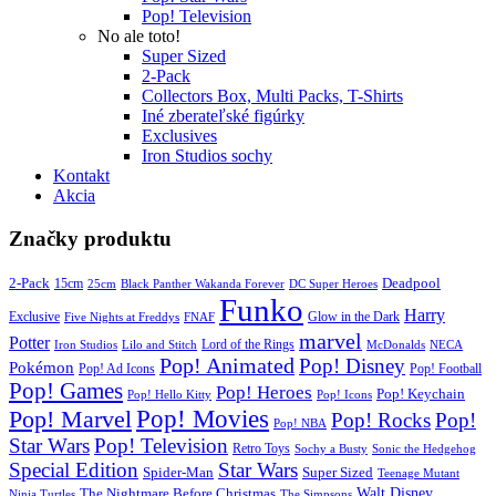
Pop! Television
No ale toto!
Super Sized
2-Pack
Collectors Box, Multi Packs, T-Shirts
Iné zberateľské figúrky
Exclusives
Iron Studios sochy
Kontakt
Akcia
Značky produktu
2-Pack
15cm
Deadpool
25cm
Black Panther Wakanda Forever
DC Super Heroes
Funko
Harry
Exclusive
Glow in the Dark
Five Nights at Freddys
FNAF
marvel
Potter
Iron Studios
Lilo and Stitch
Lord of the Rings
McDonalds
NECA
Pop! Animated
Pop! Disney
Pokémon
Pop! Ad Icons
Pop! Football
Pop! Games
Pop! Heroes
Pop! Keychain
Pop! Hello Kitty
Pop! Icons
Pop! Movies
Pop! Marvel
Pop! Rocks
Pop!
Pop! NBA
Star Wars
Pop! Television
Retro Toys
Sochy a Busty
Sonic the Hedgehog
Special Edition
Star Wars
Spider-Man
Super Sized
Teenage Mutant
Walt Disney
The Nightmare Before Christmas
Ninja Turtles
The Simpsons