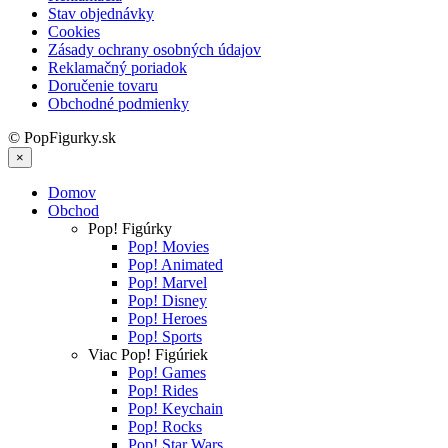
Stav objednávky
Cookies
Zásady ochrany osobných údajov
Reklamačný poriadok
Doručenie tovaru
Obchodné podmienky
© PopFigurky.sk
×
Domov
Obchod
Pop! Figúrky
Pop! Movies
Pop! Animated
Pop! Marvel
Pop! Disney
Pop! Heroes
Pop! Sports
Viac Pop! Figúriek
Pop! Games
Pop! Rides
Pop! Keychain
Pop! Rocks
Pop! Star Wars