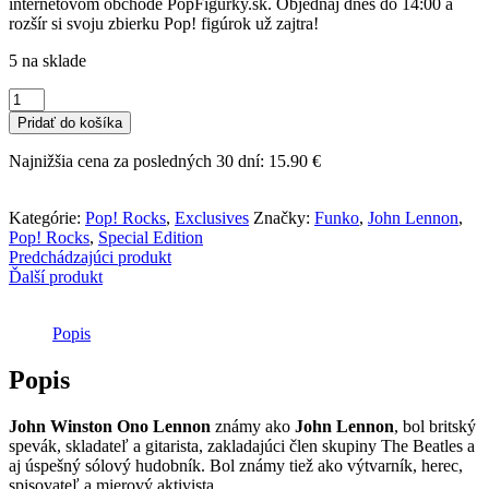
internetovom obchode PopFigurky.sk. Objednaj dnes do 14:00 a
rozšír si svoju zbierku Pop! figúrok už zajtra!
5 na sklade
množstvo
Funko
Pridať do košíka
POP!
Rocks
Najnižšia cena za posledných 30 dní:
15.90
€
-
John
Lennon
Kategórie:
Pop! Rocks
,
Exclusives
Značky:
Funko
,
John Lennon
,
(Special
Pop! Rocks
,
Special Edition
Edition)
Predchádzajúci produkt
Ďalší produkt
Popis
Popis
John Winston Ono Lennon
známy ako
John Lennon
, bol britský
spevák, skladateľ a gitarista, zakladajúci člen skupiny The Beatles a
aj úspešný sólový hudobník. Bol známy tiež ako výtvarník, herec,
spisovateľ a mierový aktivista.