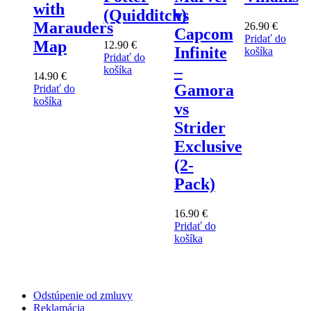
with
(Quidditch)
vs
Marauders
26.90
€
Capcom
Pridať do
Map
12.90
€
Infinite
košíka
Pridať do
–
košíka
14.90
€
Gamora
Pridať do
košíka
vs
Strider
Exclusive
(2-
Pack)
16.90
€
Pridať do
košíka
Odstúpenie od zmluvy
Reklamácia