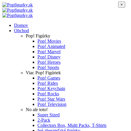
×
Domov
Obchod
Pop! Figúrky
Pop! Movies
Pop! Animated
Pop! Marvel
Pop! Disney
Pop! Heroes
Pop! Sports
Viac Pop! Figúriek
Pop! Games
Pop! Rides
Pop! Keychain
Pop! Rocks
Pop! Star Wars
Pop! Television
No ale toto!
Super Sized
2-Pack
Collectors Box, Multi Packs, T-Shirts
Iné zberateľské figúrky