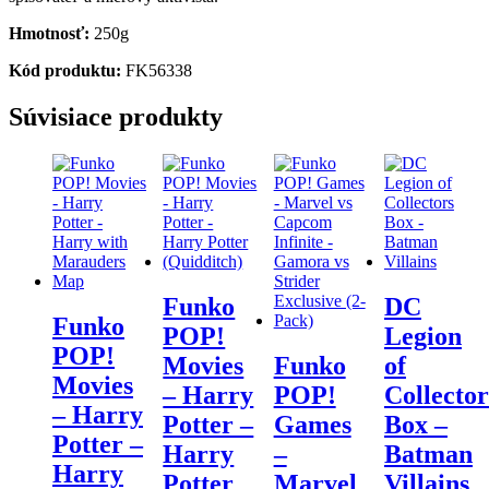
Hmotnosť:
250g
Kód produktu:
FK56338
Súvisiace produkty
Funko
DC
Funko
POP!
Legion
POP!
Movies
Funko
of
Movies
– Harry
POP!
Collector
– Harry
Potter –
Games
Box –
Potter –
Harry
–
Batman
Harry
Potter
Marvel
Villains