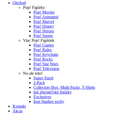
Obchod
Pop! Figúrky
Pop! Movies
Pop! Animated
Pop! Marvel
Pop! Disney
Pop! Heroes
Pop! Sports
Viac Pop! Figúriek
Pop! Games
Pop! Rides
Pop! Keychain
Pop! Rocks
Pop! Star Wars
Pop! Television
No ale toto!
Super Sized
2-Pack
Collectors Box, Multi Packs, T-Shirts
Iné zberateľské figúrky
Exclusives
Iron Studios sochy
Kontakt
Akcia