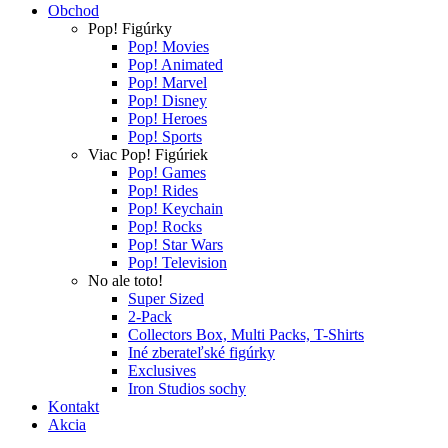
Obchod
Pop! Figúrky
Pop! Movies
Pop! Animated
Pop! Marvel
Pop! Disney
Pop! Heroes
Pop! Sports
Viac Pop! Figúriek
Pop! Games
Pop! Rides
Pop! Keychain
Pop! Rocks
Pop! Star Wars
Pop! Television
No ale toto!
Super Sized
2-Pack
Collectors Box, Multi Packs, T-Shirts
Iné zberateľské figúrky
Exclusives
Iron Studios sochy
Kontakt
Akcia