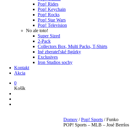
Pop! Rides
Pop! Keychain
Pop! Rocks
Pop! Star Wars
Pop! Television
No ale toto!
Super Sized
2-Pack
Collectors Box, Multi Packs, T-Shirts
Iné zberateľské figúrky
Exclusives
Iron Studios sochy
Kontakt
Akcia
0
Košík
Domov
/
Pop! Sports
/
Funko
POP! Sports – MLB – José Berríos