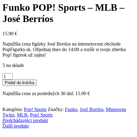
Funko POP! Sports – MLB –
José Berríos
15.90
€
Najnižšia cena figúrky José Berríos na internetovom obchode
PopFigurky.sk. Objednaj dnes do 14:00 a rozšír si svoju zbierku
Pop! figúrok už zajtra!
5 na sklade
množstvo
Funko
Pridať do košíka
POP!
Sports
Najnižšia cena za posledných 30 dní:
15.90
€
-
MLB
-
Kategória:
Pop! Sports
Značky:
Funko
,
José Berríos
,
Minnesota
José
Twins
,
MLB
,
Pop! Sports
Berríos
Predchádzajúci produkt
Ďalší produkt