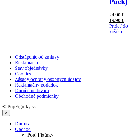
Pack)
24.90
€
Pôvodná
Aktuál
19.90
€
cena
cena
Pridať do
bola:
je:
košíka
24.90 €.
19.90 €
Odstúpenie od zmluvy
Reklamácia
Stav objednávky
Cookies
Zásady ochrany osobných údajov
Reklamačný poriadok
Doručenie tovaru
Obchodné podmienky
© PopFigurky.sk
×
Domov
Obchod
Pop! Figúrky