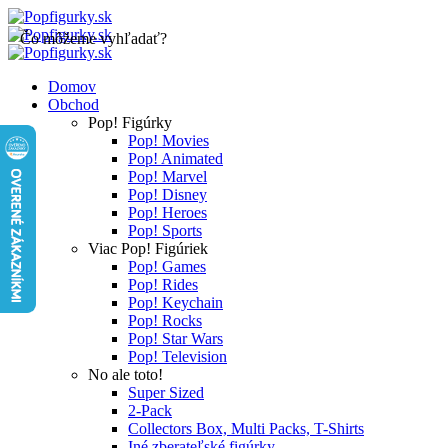
Čo môžeme vyhľadať?
Domov
Obchod
Pop! Figúrky
Pop! Movies
Pop! Animated
Pop! Marvel
Pop! Disney
Pop! Heroes
Pop! Sports
Viac Pop! Figúriek
Pop! Games
Pop! Rides
Pop! Keychain
Pop! Rocks
Pop! Star Wars
Pop! Television
No ale toto!
Super Sized
2-Pack
Collectors Box, Multi Packs, T-Shirts
Iné zberateľské figúrky