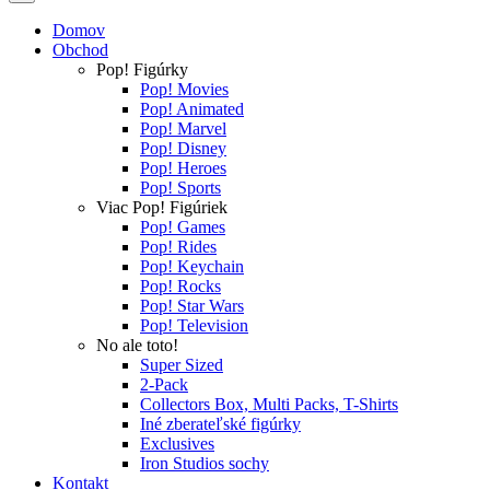
Domov
Obchod
Pop! Figúrky
Pop! Movies
Pop! Animated
Pop! Marvel
Pop! Disney
Pop! Heroes
Pop! Sports
Viac Pop! Figúriek
Pop! Games
Pop! Rides
Pop! Keychain
Pop! Rocks
Pop! Star Wars
Pop! Television
No ale toto!
Super Sized
2-Pack
Collectors Box, Multi Packs, T-Shirts
Iné zberateľské figúrky
Exclusives
Iron Studios sochy
Kontakt