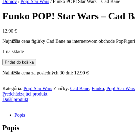
Domov
/
Pop! Star Wars
/
Funko POP! Star Wars – Cad Bane
Funko POP! Star Wars – Cad B
12.90
€
Najnižšia cena figúrky Cad Bane na internetovom obchode PopFigurky.
1 na sklade
množstvo
Pridať do košíka
Funko
POP!
Najnižšia cena za posledných 30 dní:
12.90
€
Star
Wars
-
Kategória:
Pop! Star Wars
Značky:
Cad Bane
,
Funko
,
Pop! Star Wars
Cad
Predchádzajúci produkt
Bane
Ďalší produkt
Popis
Popis