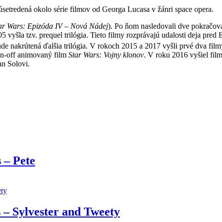
úsetredená okolo série filmov od Georga Lucasa v žánri space opera.
ar Wars: Epizóda IV – Nová Nádej
). Po ňom nasledovali dve pokračov
005 vyšla tzv. prequel trilógia. Tieto filmy rozprávajú udalosti deja p
e nakrútená ďalšia trilógia.
V rokoch 2015 a 2017 vyšli prvé dva filmy 
pin-off animovaný film
Star Wars: Vojny klonov
. V roku 2016 vyšiel fil
n Solovi.
 – Pete
– Sylvester and Tweety