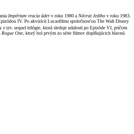
ania
Impérium vracia úder
v roku 1980 a
Návrat Jediho
v roku 1983.
red Epizódou IV. Po akvizícii Lucasfilmu spoločnosťou The Walt Disney
z tzv. sequel trilógie, ktorá sleduje udalosti po Epizóde VI, pričom
m
Rogue One
, ktorý bol prvým zo série filmov doplňujúcich hlavnú