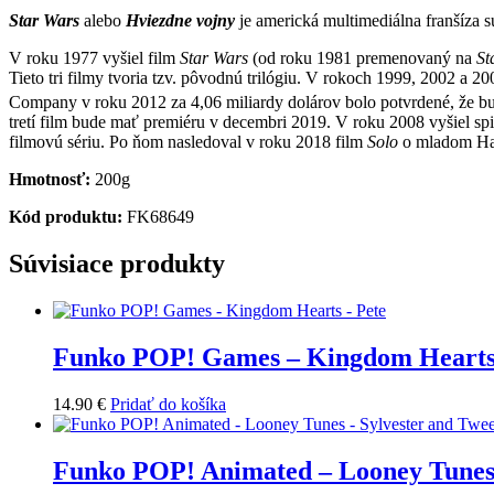
Star Wars
alebo
Hviezdne vojny
je americká multimediálna franšíza s
V roku 1977 vyšiel film
Star Wars
(od roku 1981 premenovaný na
St
Tieto tri filmy tvoria tzv. pôvodnú trilógiu. V rokoch 1999, 2002 a 2
Company v roku 2012 za 4,06 miliardy dolárov bolo potvrdené, že bud
tretí film bude mať premiéru v decembri 2019. V roku 2008 vyšiel s
filmovú sériu. Po ňom nasledoval v roku 2018 film
Solo
o mladom Ha
Hmotnosť:
200g
Kód produktu:
FK68649
Súvisiace produkty
Funko POP! Games – Kingdom Hearts
14.90
€
Pridať do košíka
Funko POP! Animated – Looney Tunes 