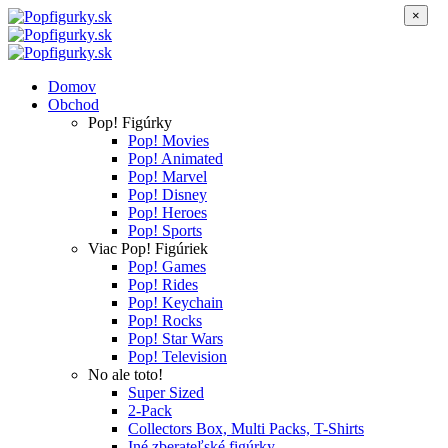
×
Domov
Obchod
Pop! Figúrky
Pop! Movies
Pop! Animated
Pop! Marvel
Pop! Disney
Pop! Heroes
Pop! Sports
Viac Pop! Figúriek
Pop! Games
Pop! Rides
Pop! Keychain
Pop! Rocks
Pop! Star Wars
Pop! Television
No ale toto!
Super Sized
2-Pack
Collectors Box, Multi Packs, T-Shirts
Iné zberateľské figúrky