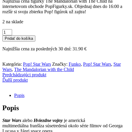
Najnižšia cena figúrky The Mandalorian with The Child na
internetovom obchode PopFigurky.sk. Objednaj dnes do 16:00 a
rozšír si svoju zbierku Pop! figúrok už zajtra!
2 na sklade
množstvo
Funko
Pridať do košíka
POP!
Star
Najnižšia cena za posledných 30 dní:
31.90
€
Wars
-
The
Kategória:
Pop! Star Wars
Značky:
Funko
,
Pop! Star Wars
,
Star
Mandalorian
Wars
,
The Mandalorian with the Child
with
Predchádzajúci produkt
The
Ďalší produkt
Child
Popis
Popis
Star Wars
alebo
Hviezdne vojny
je americká
multimediálna franšíza súsetredená okolo série filmov od Georga
Lucasa v žánri space opera.