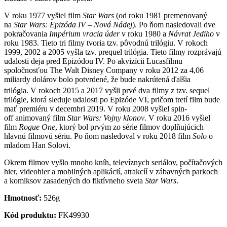
V roku 1977 vyšiel film
Star Wars
(od roku 1981 premenovaný
na
Star Wars: Epizóda IV – Nová Nádej
). Po ňom nasledovali dve
pokračovania
Impérium vracia úder
v roku 1980 a
Návrat Jediho
v
roku 1983. Tieto tri filmy tvoria tzv. pôvodnú trilógiu. V rokoch
1999, 2002 a 2005 vyšla tzv. prequel trilógia. Tieto filmy rozprávajú
udalosti deja pred Epizódou IV. Po akvizícii Lucasfilmu
spoločnosťou The Walt Disney Company v roku 2012 za 4,06
miliardy dolárov bolo potvrdené, že bude nakrútená ďalšia
trilógia.
V rokoch 2015 a 2017 vyšli prvé dva filmy z tzv. sequel
trilógie, ktorá sleduje udalosti po Epizóde VI, pričom tretí film bude
mať premiéru v decembri 2019. V roku 2008 vyšiel spin-
off animovaný film
Star Wars: Vojny klonov
. V roku 2016 vyšiel
film
Rogue One
, ktorý bol prvým zo série filmov doplňujúcich
hlavnú filmovú sériu. Po ňom nasledoval v roku 2018 film
Solo
o
mladom Han Solovi.
Okrem filmov vyšlo mnoho kníh, televíznych seriálov, počítačových
hier, videohier a mobilných aplikácií, atrakcíí v zábavných parkoch
a komiksov zasadených do fiktívneho sveta
Star Wars
.
Hmotnosť:
526g
Kód produktu:
FK49930