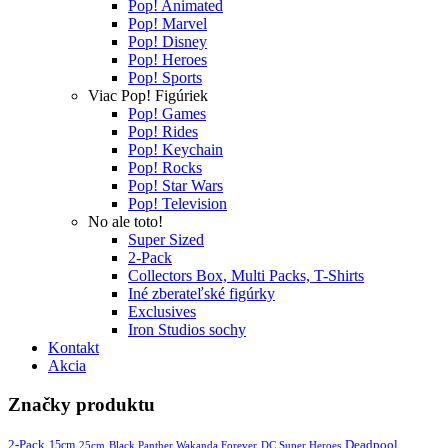
Pop! Animated
Pop! Marvel
Pop! Disney
Pop! Heroes
Pop! Sports
Viac Pop! Figúriek
Pop! Games
Pop! Rides
Pop! Keychain
Pop! Rocks
Pop! Star Wars
Pop! Television
No ale toto!
Super Sized
2-Pack
Collectors Box, Multi Packs, T-Shirts
Iné zberateľské figúrky
Exclusives
Iron Studios sochy
Kontakt
Akcia
Značky produktu
2-Pack
15cm
Deadpool
25cm
Black Panther Wakanda Forever
DC Super Heroes