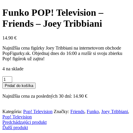
Funko POP! Television –
Friends – Joey Tribbiani
14.90
€
Najnižšia cena figúrky Joey Tribbiani na internetovom obchode
PopFigurky.sk. Objednaj dnes do 16:00 a rozšír si svoju zbierku
Pop! figúrok už zajtra!
4 na sklade
množstvo
Funko
Pridať do košíka
POP!
Television
Najnižšia cena za posledných 30 dní:
14.90
€
-
Friends
-
Kategória:
Pop! Television
Značky:
Friends
,
Funko
,
Joey Tribbiani
,
Joey
Pop! Television
Tribbiani
Predchádzajúci produkt
Ďalší produkt