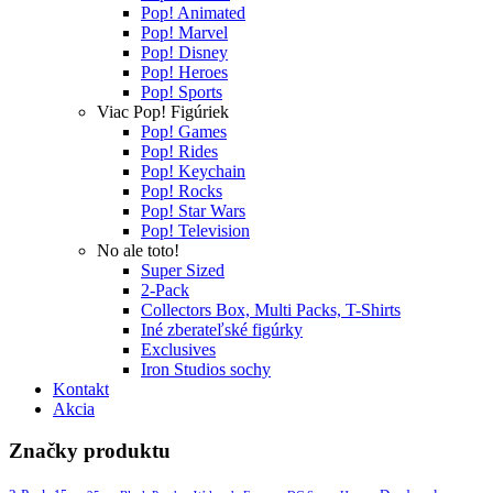
Pop! Animated
Pop! Marvel
Pop! Disney
Pop! Heroes
Pop! Sports
Viac Pop! Figúriek
Pop! Games
Pop! Rides
Pop! Keychain
Pop! Rocks
Pop! Star Wars
Pop! Television
No ale toto!
Super Sized
2-Pack
Collectors Box, Multi Packs, T-Shirts
Iné zberateľské figúrky
Exclusives
Iron Studios sochy
Kontakt
Akcia
Značky produktu