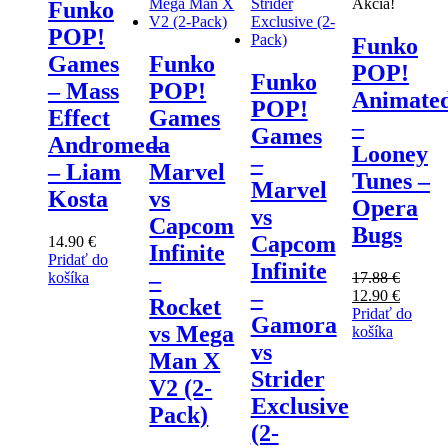
Akcia!
Funko
POP!
Funko
Games
Funko
POP!
Funko
– Mass
POP!
Animate
POP!
Effect
Games
–
Games
Andromeda
–
Looney
–
– Liam
Marvel
Tunes –
Marvel
Kosta
vs
Opera
vs
Capcom
Bugs
Capcom
14.90
€
Infinite
Pridať do
Infinite
–
košíka
17.88
€
–
Pôvodná
Aktuál
12.90
€
Rocket
cena
cena
Pridať do
Gamora
vs Mega
bola:
je:
košíka
vs
17.88 €.
12.90 €
Man X
Strider
V2 (2-
Exclusive
Pack)
(2-