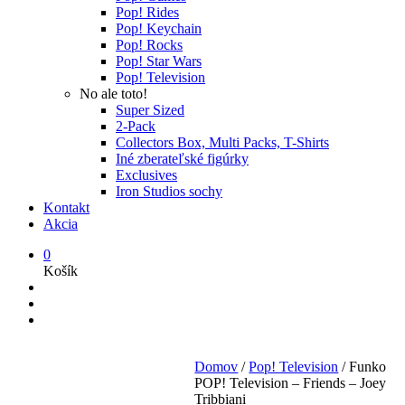
Pop! Rides
Pop! Keychain
Pop! Rocks
Pop! Star Wars
Pop! Television
No ale toto!
Super Sized
2-Pack
Collectors Box, Multi Packs, T-Shirts
Iné zberateľské figúrky
Exclusives
Iron Studios sochy
Kontakt
Akcia
0
Košík
Domov
/
Pop! Television
/
Funko
POP! Television – Friends – Joey
Tribbiani