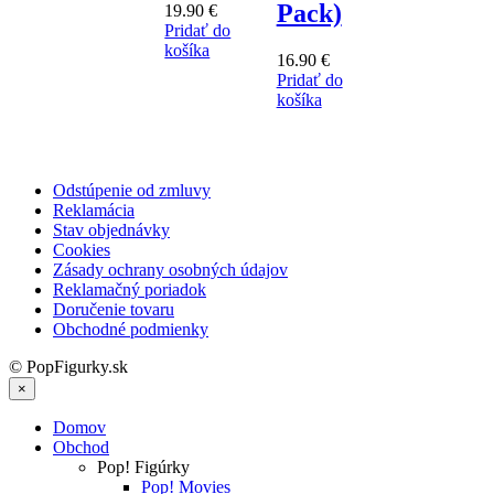
Pack)
19.90
€
Pridať do
košíka
16.90
€
Pridať do
košíka
Odstúpenie od zmluvy
Reklamácia
Stav objednávky
Cookies
Zásady ochrany osobných údajov
Reklamačný poriadok
Doručenie tovaru
Obchodné podmienky
© PopFigurky.sk
×
Domov
Obchod
Pop! Figúrky
Pop! Movies