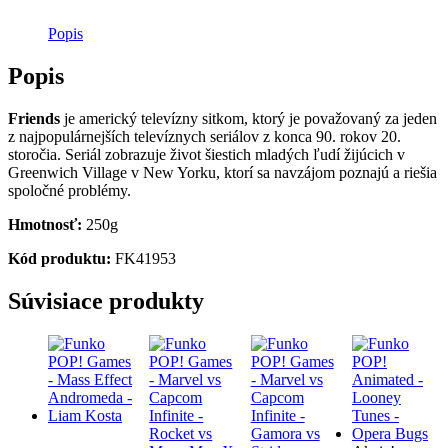
Popis
Popis
Friends
je americký televízny sitkom, ktorý je považovaný za jeden
z najpopulárnejších televíznych seriálov z konca 90. rokov 20.
storočia. Seriál zobrazuje život šiestich mladých ľudí žijúcich v
Greenwich Village v New Yorku, ktorí sa navzájom poznajú a riešia
spoločné problémy.
Hmotnosť:
250g
Kód produktu:
FK41953
Súvisiace produkty