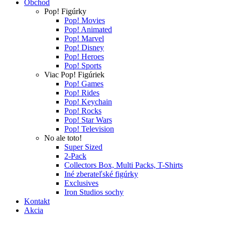
Obchod
Pop! Figúrky
Pop! Movies
Pop! Animated
Pop! Marvel
Pop! Disney
Pop! Heroes
Pop! Sports
Viac Pop! Figúriek
Pop! Games
Pop! Rides
Pop! Keychain
Pop! Rocks
Pop! Star Wars
Pop! Television
No ale toto!
Super Sized
2-Pack
Collectors Box, Multi Packs, T-Shirts
Iné zberateľské figúrky
Exclusives
Iron Studios sochy
Kontakt
Akcia