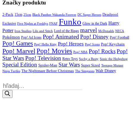
Značky produktu
2-Pack
15cm
Deadpool
25cm
Black Panther Wakanda Forever
DC Super Heroes
Funko
Harry
Exclusive
Glow in the Dark
Five Nights at Freddys
FNAF
marvel
Potter
Iron Studios
Lilo and Stitch
Lord of the Rings
McDonalds
NECA
Pop! Animated
Pop! Disney
Pokémon
Pop! Ad Icons
Pop! Football
Pop! Games
Pop! Heroes
Pop! Keychain
Pop! Hello Kitty
Pop! Icons
Pop! Movies
Pop! Marvel
Pop! Rocks
Pop!
Pop! NBA
Star Wars
Pop! Television
Retro Toys
Sochy a Busty
Sonic the Hedgehog
Special Edition
Star Wars
Spider-Man
Super Sized
Teenage Mutant
Walt Disney
The Nightmare Before Christmas
Ninja Turtles
The Simpsons
Products
search