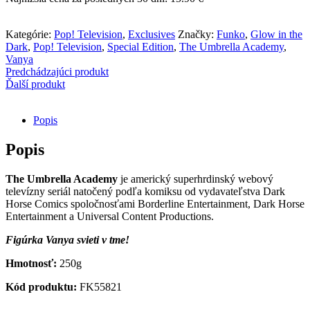
-
The
Umbrella
Kategórie:
Pop! Television
,
Exclusives
Značky:
Funko
,
Glow in the
Academy
Dark
,
Pop! Television
,
Special Edition
,
The Umbrella Academy
,
-
Vanya
Vanya
Predchádzajúci produkt
(Special
Ďalší produkt
Edition,
Glow
in
Popis
the
Dark)
Popis
The
Umbrella Academy
je americký superhrdinský webový
televízny seriál natočený podľa komiksu od vydavateľstva Dark
Horse Comics spoločnosťami Borderline Entertainment, Dark Horse
Entertainment a Universal Content Productions.
Figúrka Vanya svieti v tme!
Hmotnosť:
250g
Kód produktu:
FK55821