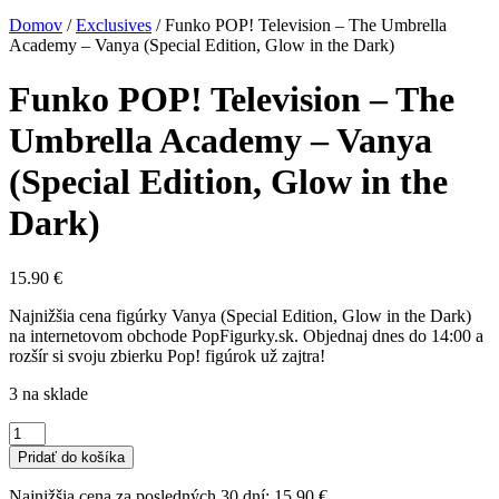
Domov
/
Exclusives
/
Funko POP! Television – The Umbrella
Academy – Vanya (Special Edition, Glow in the Dark)
Funko POP! Television – The
Umbrella Academy – Vanya
(Special Edition, Glow in the
Dark)
15.90
€
Najnižšia cena figúrky Vanya (Special Edition, Glow in the Dark)
na internetovom obchode PopFigurky.sk. Objednaj dnes do 14:00 a
rozšír si svoju zbierku Pop! figúrok už zajtra!
3 na sklade
množstvo
Funko
Pridať do košíka
POP!
Television
Najnižšia cena za posledných 30 dní:
15.90
€