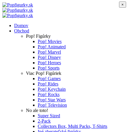
×
Domov
Obchod
Pop! Figúrky
Pop! Movies
Pop! Animated
Pop! Marvel
Pop! Disney
Pop! Heroes
Pop! Sports
Viac Pop! Figúriek
Pop! Games
Pop! Rides
Pop! Keychain
Pop! Rocks
Pop! Star Wars
Pop! Television
No ale toto!
Super Sized
2-Pack
Collectors Box, Multi Packs, T-Shirts
Iné zberateľské figúrky