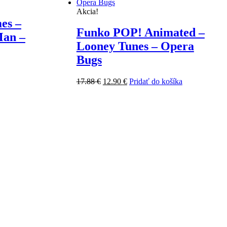
Akcia!
es –
Funko POP! Animated –
Man –
Looney Tunes – Opera
Bugs
Pôvodná
Aktuálna
17.88
€
12.90
€
Pridať do košíka
cena
cena
bola:
je:
17.88 €.
12.90 €.