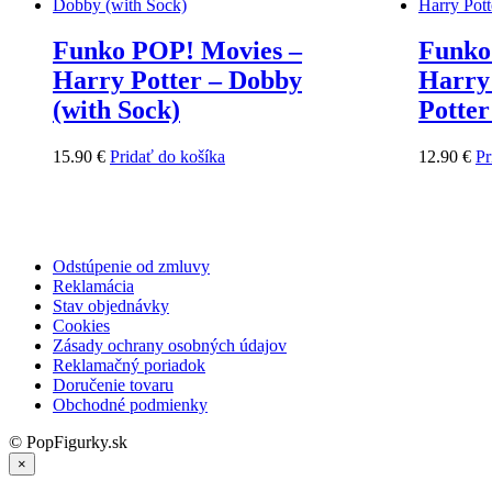
Funko POP! Movies –
Funko
Harry Potter – Dobby
Harry
(with Sock)
Potter
15.90
€
Pridať do košíka
12.90
€
Pr
Odstúpenie od zmluvy
Reklamácia
Stav objednávky
Cookies
Zásady ochrany osobných údajov
Reklamačný poriadok
Doručenie tovaru
Obchodné podmienky
© PopFigurky.sk
×