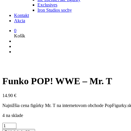
Exclusives
Iron Studios sochy
Kontakt
Akcia
0
Košík
Funko POP! WWE – Mr. T
14.90
€
Najnižšia cena figúrky Mr. T na internetovom obchode PopFigurky.sk. 
4 na sklade
množstvo
Funko