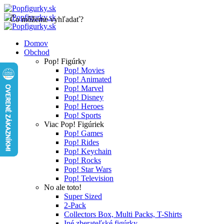
Čo môžeme vyhľadať?
Domov
Obchod
Pop! Figúrky
Pop! Movies
Pop! Animated
Pop! Marvel
Pop! Disney
Pop! Heroes
Pop! Sports
Viac Pop! Figúriek
Pop! Games
Pop! Rides
Pop! Keychain
Pop! Rocks
Pop! Star Wars
Pop! Television
No ale toto!
Super Sized
2-Pack
Collectors Box, Multi Packs, T-Shirts
Iné zberateľské figúrky