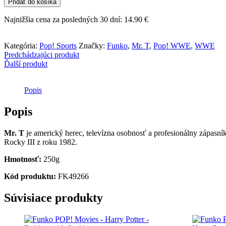
Pridať do košíka
POP!
WWE
Najnižšia cena za posledných 30 dní:
14.90
€
-
Mr.
T
Kategória:
Pop! Sports
Značky:
Funko
,
Mr. T
,
Pop! WWE
,
WWE
Predchádzajúci produkt
Ďalší produkt
Popis
Popis
Mr. T
je americký herec, televízna osobnosť a profesionálny zápasní
Rocky III z roku 1982.
Hmotnosť:
250g
Kód produktu:
FK49266
Súvisiace produkty