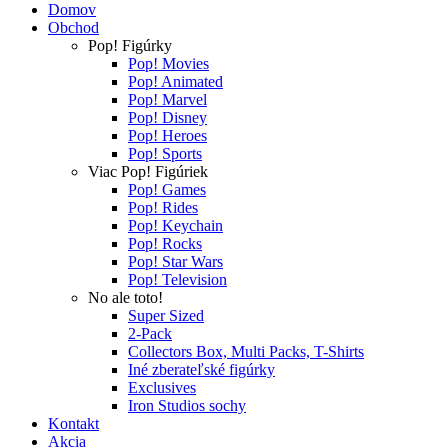
Domov
Obchod
Pop! Figúrky
Pop! Movies
Pop! Animated
Pop! Marvel
Pop! Disney
Pop! Heroes
Pop! Sports
Viac Pop! Figúriek
Pop! Games
Pop! Rides
Pop! Keychain
Pop! Rocks
Pop! Star Wars
Pop! Television
No ale toto!
Super Sized
2-Pack
Collectors Box, Multi Packs, T-Shirts
Iné zberateľské figúrky
Exclusives
Iron Studios sochy
Kontakt
Akcia