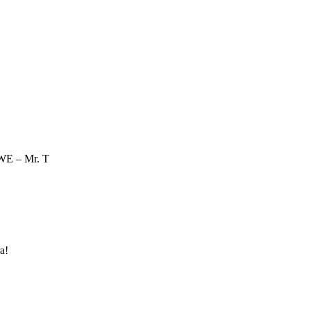
E – Mr. T
a!