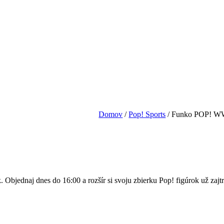
Domov
/
Pop! Sports
/
Funko POP! WW
Objednaj dnes do 16:00 a rozšír si svoju zbierku Pop! figúrok už zajtr