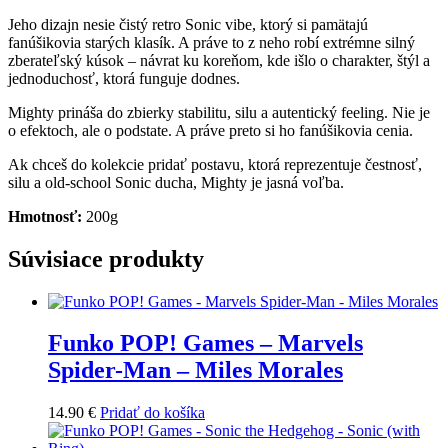
Jeho dizajn nesie čistý retro Sonic vibe, ktorý si pamätajú
fanúšikovia starých klasík. A práve to z neho robí extrémne silný
zberateľský kúsok – návrat ku koreňom, kde išlo o charakter, štýl a
jednoduchosť, ktorá funguje dodnes.
Mighty prináša do zbierky stabilitu, silu a autentický feeling. Nie je
o efektoch, ale o podstate. A práve preto si ho fanúšikovia cenia.
Ak chceš do kolekcie pridať postavu, ktorá reprezentuje čestnosť,
silu a old-school Sonic ducha, Mighty je jasná voľba.
Hmotnosť:
200g
Súvisiace produkty
Funko POP! Games – Marvels
Spider-Man – Miles Morales
14.90
€
Pridať do košíka