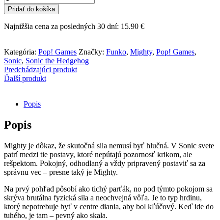
Funko
Pridať do košíka
POP!
Games
Najnižšia cena za posledných 30 dní:
15.90
€
-
Sonic
the
Kategória:
Pop! Games
Značky:
Funko
,
Mighty
,
Pop! Games
,
Hedgehog
Sonic
,
Sonic the Hedgehog
-
Predchádzajúci produkt
Mighty
Ďalší produkt
Popis
Popis
Mighty je dôkaz, že skutočná sila nemusí byť hlučná. V Sonic svete
patrí medzi tie postavy, ktoré nepútajú pozornosť krikom, ale
rešpektom. Pokojný, odhodlaný a vždy pripravený postaviť sa za
správnu vec – presne taký je Mighty.
Na prvý pohľad pôsobí ako tichý parťák, no pod týmto pokojom sa
skrýva brutálna fyzická sila a neochvejná vôľa. Je to typ hrdinu,
ktorý nepotrebuje byť v centre diania, aby bol kľúčový. Keď ide do
tuhého, je tam – pevný ako skala.