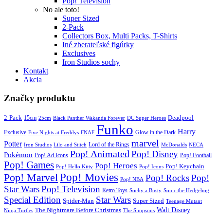
Pop! Television
No ale toto!
Super Sized
2-Pack
Collectors Box, Multi Packs, T-Shirts
Iné zberateľské figúrky
Exclusives
Iron Studios sochy
Kontakt
Akcia
Značky produktu
2-Pack
15cm
Deadpool
25cm
Black Panther Wakanda Forever
DC Super Heroes
Funko
Harry
Exclusive
Glow in the Dark
Five Nights at Freddys
FNAF
marvel
Potter
Iron Studios
Lilo and Stitch
Lord of the Rings
McDonalds
NECA
Pop! Animated
Pop! Disney
Pokémon
Pop! Ad Icons
Pop! Football
Pop! Games
Pop! Heroes
Pop! Keychain
Pop! Hello Kitty
Pop! Icons
Pop! Movies
Pop! Marvel
Pop! Rocks
Pop!
Pop! NBA
Star Wars
Pop! Television
Retro Toys
Sochy a Busty
Sonic the Hedgehog
Special Edition
Star Wars
Spider-Man
Super Sized
Teenage Mutant
Walt Disney
The Nightmare Before Christmas
Ninja Turtles
The Simpsons