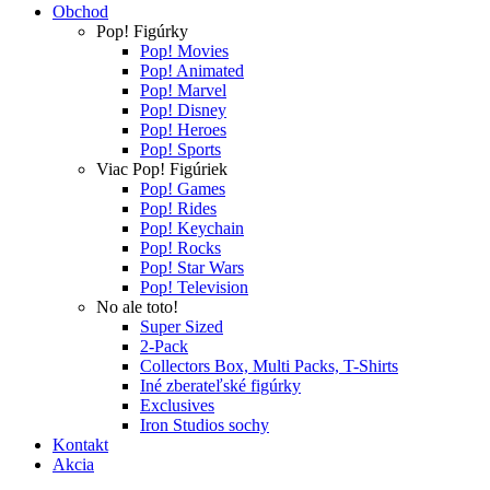
Obchod
Pop! Figúrky
Pop! Movies
Pop! Animated
Pop! Marvel
Pop! Disney
Pop! Heroes
Pop! Sports
Viac Pop! Figúriek
Pop! Games
Pop! Rides
Pop! Keychain
Pop! Rocks
Pop! Star Wars
Pop! Television
No ale toto!
Super Sized
2-Pack
Collectors Box, Multi Packs, T-Shirts
Iné zberateľské figúrky
Exclusives
Iron Studios sochy
Kontakt
Akcia