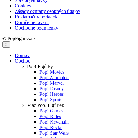
Stav objednávky
Cookies
Zásady ochrany osobných údajov
Reklamačný poriadok
Doručenie tovaru
Obchodné podmienky
© PopFigurky.sk
×
Domov
Obchod
Pop! Figúrky
Pop! Movies
Pop! Animated
Pop! Marvel
Pop! Disney
Pop! Heroes
Pop! Sports
Viac Pop! Figúriek
Pop! Games
Pop! Rides
Pop! Keychain
Pop! Rocks
Pop! Star Wars