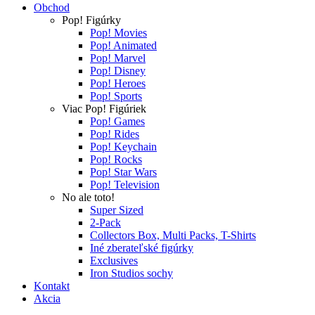
Obchod
Pop! Figúrky
Pop! Movies
Pop! Animated
Pop! Marvel
Pop! Disney
Pop! Heroes
Pop! Sports
Viac Pop! Figúriek
Pop! Games
Pop! Rides
Pop! Keychain
Pop! Rocks
Pop! Star Wars
Pop! Television
No ale toto!
Super Sized
2-Pack
Collectors Box, Multi Packs, T-Shirts
Iné zberateľské figúrky
Exclusives
Iron Studios sochy
Kontakt
Akcia