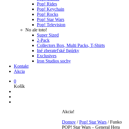
Pop! Rides
Pop! Keychain
Pop! Rocks
Pop! Star Wars
Pop! Television
No ale toto!
Super Sized
2-Pack
Collectors Box, Multi Packs, T-Shirts
Iné zberateľské figúrky
Exclusives
Iron Studios sochy
Kontakt
Akcia
0
Košík
Akcia!
Domov
/
Pop! Star Wars
/
Funko
POP! Star Wars – General Hera