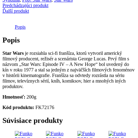
Syndulla
Predchádzajúci produkt
Ďalší produkt
Popis
Popis
Star Wars
je rozsiahla sci-fi franšíza, ktorú vytvoril americký
filmový producent, režisér a scenárista George Lucas. Prvý film s
názvom „Star Wars: Episode IV – A New Hope“ bol uvedený do
kín v roku 1977 a stal sa jedným z najväčších filmových fenoménov
v histórii kinematografie. Franšíza sa odvtedy rozrástla na sériu
filmov, televíznych sérií, kníh, komiksov, hier a mnohých iných
produktov.
Hmotnosť:
200g
Kód produktu:
FK72176
Súvisiace produkty