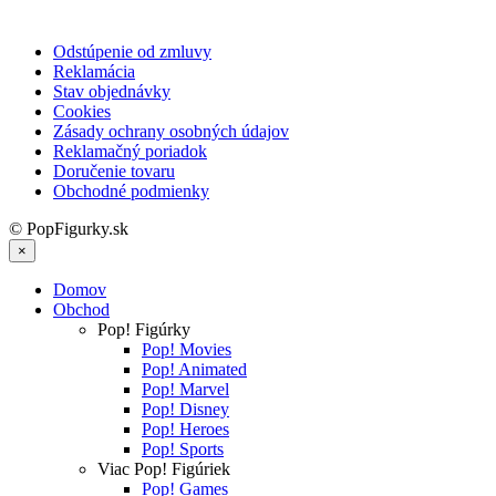
Odstúpenie od zmluvy
Reklamácia
Stav objednávky
Cookies
Zásady ochrany osobných údajov
Reklamačný poriadok
Doručenie tovaru
Obchodné podmienky
© PopFigurky.sk
×
Domov
Obchod
Pop! Figúrky
Pop! Movies
Pop! Animated
Pop! Marvel
Pop! Disney
Pop! Heroes
Pop! Sports
Viac Pop! Figúriek
Pop! Games