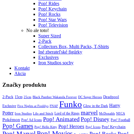
Pop! Rides
Pop! Keychain
Pop! Rocks
Pop! Star Wars
Pop! Television
No ale toto!
Super Sized
2-Pack
Collectors Box, Multi Packs, T-Shirts
Iné zberateľské figúrky
Exclusives
Iron Studios sochy
Kontakt
Akcia
Značky produktu
2-Pack
15cm
Deadpool
25cm
Black Panther Wakanda Forever
DC Super Heroes
Funko
Harry
Exclusive
Glow in the Dark
Five Nights at Freddys
FNAF
marvel
Potter
Iron Studios
Lilo and Stitch
Lord of the Rings
McDonalds
NECA
Pop! Animated
Pop! Disney
Pokémon
Pop! Ad Icons
Pop! Football
Pop! Games
Pop! Heroes
Pop! Keychain
Pop! Hello Kitty
Pop! Icons
Pop! Movies
Pop! Marvel
Pop! Rocks
Pop!