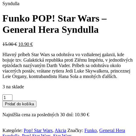
Syndulla
Funko POP! Star Wars –
General Hera Syndulla
Pôvodná
Aktuálna
15.90
€
10.90
€
cena
cena
Hlavný príbeh Star Wars sa odohráva vo vzdialenej galaxii, kde
bola:
je:
bojuje tzv. Galaktická republika proti Zlému Impériu, v jednotlivých
15.90 €.
10.90 €.
epizódach nazývaným Darth Vader. Príbeh sa odohráva okolo
viacerých postáv, vrátane rytiera Jedi Luke Skywalkera, princeznej
Leie Organy, kontrabandistu Hana Sola a mnohých ďalších.
3 na sklade
množstvo
Funko
Pridať do košíka
POP!
Star
Najnižšia cena za posledných 30 dní:
10.90
€
Wars
-
General
Kategórie:
Pop! Star Wars
,
Akcia
Značky:
Funko
,
General Hera
Hera
Syndulla
,
Pop! Star Wars
,
Star Wars