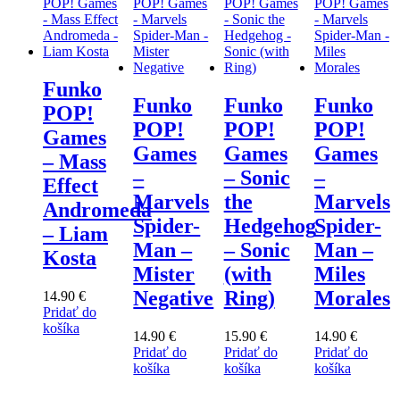
Funko
Funko
Funko
Funko
POP!
POP!
POP!
POP!
Games
Games
Games
Games
– Mass
–
– Sonic
–
Effect
Marvels
the
Marvels
Andromeda
Spider-
Hedgehog
Spider-
– Liam
Man –
– Sonic
Man –
Kosta
Mister
(with
Miles
Negative
Ring)
Morales
14.90
€
Pridať do
košíka
14.90
€
15.90
€
14.90
€
Pridať do
Pridať do
Pridať do
košíka
košíka
košíka