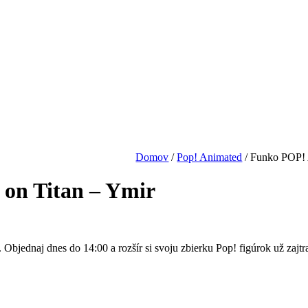
Domov
/
Pop! Animated
/
Funko POP! A
on Titan – Ymir
bjednaj dnes do 14:00 a rozšír si svoju zbierku Pop! figúrok už zajtr