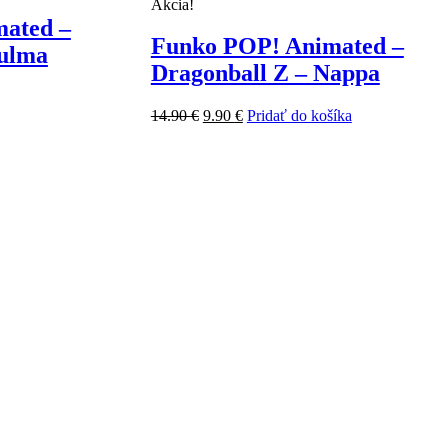
Akcia!
ated –
Funko POP! Animated –
Bulma
Dragonball Z – Nappa
Pôvodná
Aktuálna
14.90
€
9.90
€
Pridať do košíka
cena
cena
bola:
je:
14.90 €.
9.90 €.