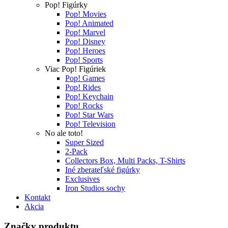
Pop! Figúrky
Pop! Movies
Pop! Animated
Pop! Marvel
Pop! Disney
Pop! Heroes
Pop! Sports
Viac Pop! Figúriek
Pop! Games
Pop! Rides
Pop! Keychain
Pop! Rocks
Pop! Star Wars
Pop! Television
No ale toto!
Super Sized
2-Pack
Collectors Box, Multi Packs, T-Shirts
Iné zberateľské figúrky
Exclusives
Iron Studios sochy
Kontakt
Akcia
Značky produktu