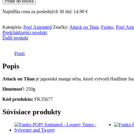
Pridať do košíka
POP!
Animated
Najnižšia cena za posledných 30 dní:
14.90
€
-
Attack
on
Kategória:
Pop! Animated
Značky:
Attack on Titan
,
Funko
,
Pop! Ani
Titan
Predchádzajúci produkt
-
Ďalší produkt
Ymir
Popis
Popis
Attack on Titan
je japonská manga séria, ktorú vytvoril Hadžime I
Hmotnosť:
250g
Kód produktu:
FK35677
Súvisiace produkty