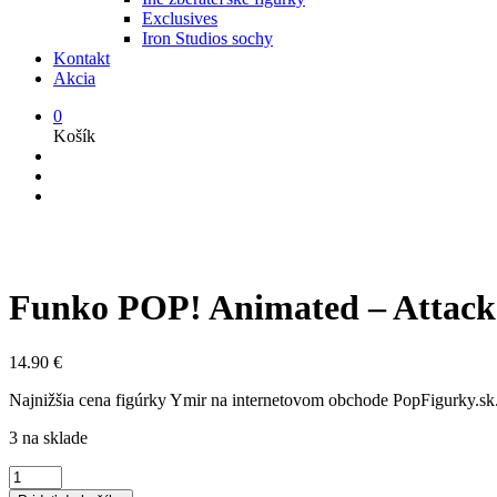
Exclusives
Iron Studios sochy
Kontakt
Akcia
0
Košík
Funko POP! Animated – Attack 
14.90
€
Najnižšia cena figúrky Ymir na internetovom obchode PopFigurky.sk. O
3 na sklade
množstvo
Funko