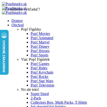
Čo môžeme vyhľadať?
Domov
Obchod
Pop! Figúrky
Pop! Movies
Pop! Animated
Pop! Marvel
Pop! Disney
Pop! Heroes
Pop! Sports
Viac Pop! Figúriek
Pop! Games
Pop! Rides
Pop! Keychain
Pop! Rocks
Pop! Star Wars
Pop! Television
No ale toto!
Super Sized
2-Pack
Collectors Box, Multi Packs, T-Shirts
Iné zberateľské figúrky