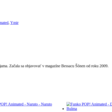
mated
,
Ymir
sajama. Začala sa objavovať v magazíne Bessacu Šónen od roku 2009.