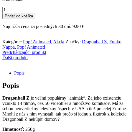
množstvo
Funko
Pridať do košíka
POP!
Animated
Najnižšia cena za posledných 30 dní:
9.90
€
-
Dragonball
Z
Kategórie:
Pop! Animated
,
Akcia
Značky:
Dragonball Z
,
Funko
,
-
Nappa
,
Pop! Animated
Nappa
Predchádzajúci produkt
Ďalší produkt
Popis
Popis
Dragonball Z
je veľmi populárny „animák“. Za jeho existenciu
vzniklo 14 filmov, cez 50 videohier a množstvo komiksov. Má za
sebou neuveriteľný televízny úspech v USA a tiež po celej Európe.
Mnohí z nás s ním vyrastali, tak prečo si jednu z figúrok z kolekcie
Dragonball Z nekúpiť domov?
Hmotnosť:
250g