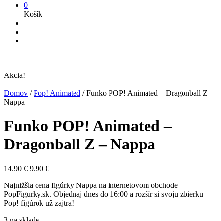
0
Košík
Akcia!
Domov
/
Pop! Animated
/
Funko POP! Animated – Dragonball Z –
Nappa
Funko POP! Animated –
Dragonball Z – Nappa
Pôvodná
Aktuálna
14.90
€
9.90
€
cena
cena
Najnižšia cena figúrky Nappa na internetovom obchode
bola:
je:
PopFigurky.sk. Objednaj dnes do 16:00 a rozšír si svoju zbierku
14.90 €.
9.90 €.
Pop! figúrok už zajtra!
3 na sklade