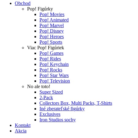
Obchod
Pop! Figúrky
Pop! Movies
Pop! Animated
Pop! Marvel
Pop! Disney
Pop! Heroes
Pop! Sports
Viac Pop! Figúriek
Pop! Games
Pop! Rides
Pop! Keychain
Pop! Rocks
Pop! Star Wars
Pop! Television
No ale toto!
Super Sized
2-Pack
Collectors Box, Multi Packs, T-Shirts
Iné zberateľské figúrky
Exclusives
Iron Studios sochy
Kontakt
Akcia