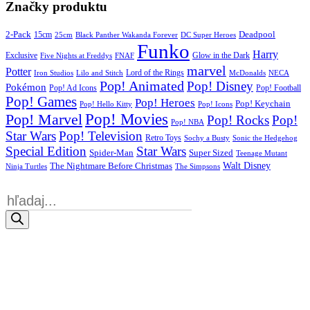
Značky produktu
2-Pack
15cm
Deadpool
25cm
Black Panther Wakanda Forever
DC Super Heroes
Funko
Harry
Exclusive
Glow in the Dark
Five Nights at Freddys
FNAF
marvel
Potter
Iron Studios
Lilo and Stitch
Lord of the Rings
McDonalds
NECA
Pop! Animated
Pop! Disney
Pokémon
Pop! Ad Icons
Pop! Football
Pop! Games
Pop! Heroes
Pop! Keychain
Pop! Hello Kitty
Pop! Icons
Pop! Movies
Pop! Marvel
Pop! Rocks
Pop!
Pop! NBA
Star Wars
Pop! Television
Retro Toys
Sochy a Busty
Sonic the Hedgehog
Special Edition
Star Wars
Spider-Man
Super Sized
Teenage Mutant
Walt Disney
The Nightmare Before Christmas
Ninja Turtles
The Simpsons
Products
search