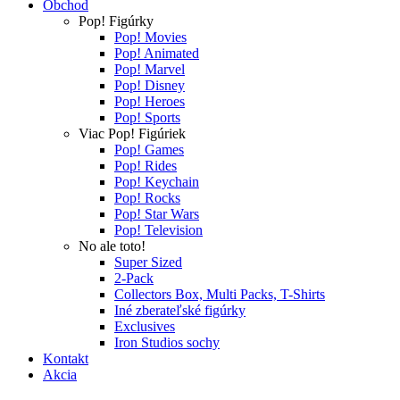
Obchod
Pop! Figúrky
Pop! Movies
Pop! Animated
Pop! Marvel
Pop! Disney
Pop! Heroes
Pop! Sports
Viac Pop! Figúriek
Pop! Games
Pop! Rides
Pop! Keychain
Pop! Rocks
Pop! Star Wars
Pop! Television
No ale toto!
Super Sized
2-Pack
Collectors Box, Multi Packs, T-Shirts
Iné zberateľské figúrky
Exclusives
Iron Studios sochy
Kontakt
Akcia