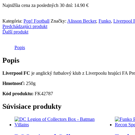
POP!
Najnižšia cena za posledných 30 dní:
14.90
€
Football
-
Liverpool
Kategória:
Pop! Football
Značky:
Alisson Becker
,
Funko
,
Liverpool 
FC
Predchádzajúci produkt
-
Ďalší produkt
Alisson
Becker
Popis
Popis
Liverpool FC
je anglický futbalový klub z Liverpoolu hrajúci FA P
Hmotnosť:
250g
Kód produktu:
FK42787
Súvisiace produkty