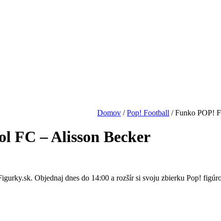
Domov
/
Pop! Football
/
Funko POP! Fo
l FC – Alisson Becker
urky.sk. Objednaj dnes do 14:00 a rozšír si svoju zbierku Pop! figúro