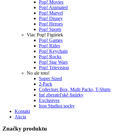
Pop! Movies
Pop! Animated
Pop! Marvel
Pop! Disney
Pop! Heroes
Pop! Sports
Viac Pop! Figúriek
Pop! Games
Pop! Rides
Pop! Keychain
Pop! Rocks
Pop! Star Wars
Pop! Television
No ale toto!
Super Sized
2-Pack
Collectors Box, Multi Packs, T-Shirts
Iné zberateľské figúrky
Exclusives
Iron Studios sochy
Kontakt
Akcia
Značky produktu