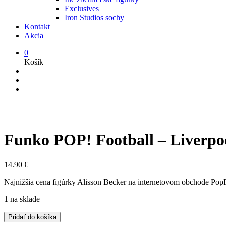
Exclusives
Iron Studios sochy
Kontakt
Akcia
0
Košík
Funko POP! Football – Liverpoo
14.90
€
Najnižšia cena figúrky Alisson Becker na internetovom obchode PopFig
1 na sklade
množstvo
Pridať do košíka
Funko