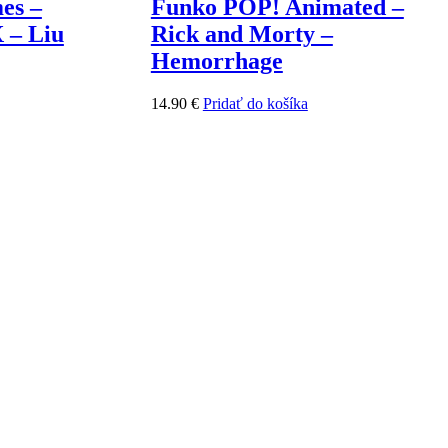
es –
Funko POP! Animated –
 – Liu
Rick and Morty –
Hemorrhage
14.90
€
Pridať do košíka