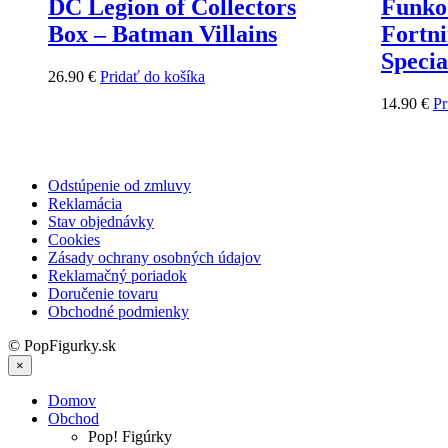
DC Legion of Collectors
Funko
Box – Batman Villains
Fortni
Specia
26.90
€
Pridať do košíka
14.90
€
Pr
Odstúpenie od zmluvy
Reklamácia
Stav objednávky
Cookies
Zásady ochrany osobných údajov
Reklamačný poriadok
Doručenie tovaru
Obchodné podmienky
© PopFigurky.sk
×
Domov
Obchod
Pop! Figúrky