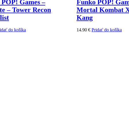
 POP! Games –
Funko POP! Gam
te – Tower Recon
Mortal Kombat X
list
Kang
idať do košíka
14.90
€
Pridať do košíka