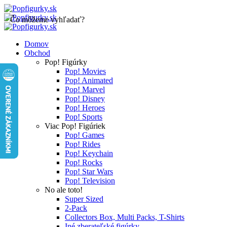
Čo môžeme vyhľadať?
Domov
Obchod
Pop! Figúrky
Pop! Movies
Pop! Animated
Pop! Marvel
Pop! Disney
Pop! Heroes
Pop! Sports
Viac Pop! Figúriek
Pop! Games
Pop! Rides
Pop! Keychain
Pop! Rocks
Pop! Star Wars
Pop! Television
No ale toto!
Super Sized
2-Pack
Collectors Box, Multi Packs, T-Shirts
Iné zberateľské figúrky